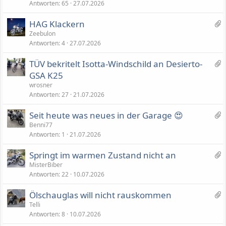
Antworten
65
27.07.2026
A
e
n
1
HAG Klackern
h
A
Zeebulon
ä
Antworten
4
27.07.2026
n
n
h
g
6
TÜV bekritelt Isotta-Windschild an Desierto-
a
e
A
GSA K25
n
n
wrosner
g
h
Antworten
27
21.07.2026
ä
1
Seit heute was neues in der Garage 😍
n
A
Benni77
g
Antworten
1
21.07.2026
n
e
h
1
Springt im warmen Zustand nicht an
a
A
MisterBiber
n
Antworten
22
10.07.2026
n
g
h
2
Ölschauglas will nicht rauskommen
a
A
Telli
n
Antworten
8
10.07.2026
n
g
h