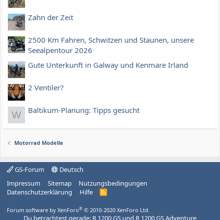
Zahn der Zeit
2500 Km Fahren, Schwitzen und Staunen, unsere
Seealpentour 2026
Gute Unterkunft in Galway und Kenmare Irland
2 Ventiler?
Baltikum-Planung: Tipps gesucht
W
Motorrad Modelle
GS-Forum
Deutsch
Impressum
Sitemap
Nutzungsbedingungen
Datenschutzerklärung
Hilfe
R
S
S
®
Forum software by XenForo
© 2010-2020 XenForo Ltd.
Du betrachtest gerade: R 1200 GS und R 1200 GS Adventure