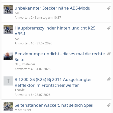
3
unbekannter Stecker nähe ABS-Modul
A
k.oli
Antworten
2
Samstag um 10:37
n
h
2
Hauptbremszylinder hinten undicht K25
ä
A
ABS-I
n
n
k.oli
g
h
Antworten
16
31.07.2026
e
ä
1
Benzinpumpe undicht - dieses mal die rechte
n
A
Seite
g
n
e
Olli_Umsteiger
h
Antworten
4
31.07.2026
a
3
R 1200 GS (K25) Bj 2011 Ausgehängter
n
T
A
Refflektor im Frontscheinwerfer
g
n
ThoNie
h
Antworten
6
28.07.2026
ä
1
Seitenständer wackelt, hat seitlich Spiel
n
2
MisterBiber
g