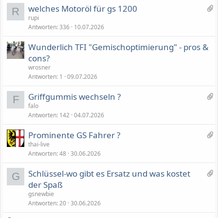
2
welches Motoröl für gs 1200
ä
R
1
rupi
n
Antworten
336
10.07.2026
A
g
n
e
Wunderlich TFI "Gemischoptimierung" - pros &
h
cons?
ä
wrosner
n
Antworten
1
09.07.2026
g
e
2
Griffgummis wechseln ?
F
3
falo
Antworten
142
04.07.2026
A
n
8
Prominente GS Fahrer ?
h
A
thai-live
ä
Antworten
48
30.06.2026
n
n
h
g
1
Schlüssel-wo gibt es Ersatz und was kostet
ä
G
e
A
der Spaß
n
n
gsnewbie
g
h
Antworten
20
30.06.2026
e
a