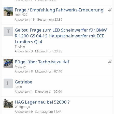
r
f
t
t
1
Frage / Empfehlung Fahrwerks-Erneuerung
e
A
robin427
t
Antworten
18
Gestern um 23:39
n
h
Gelöst: Frage zum LED Scheinwerfer für BMW
a
T
R 1200 GS 04-12 Hauptscheinwerfer mit ECE
n
Lumitecs QL4
g
ThoNie
Antworten
3
Mittwoch um 23:35
4
Bügel über Tacho ist zu tief
A
Makcay
Antworten
8
Mittwoch um 07:40
n
h
Getriebe
ä
L
lomo
n
Antworten
1
Dienstag um 02:04
g
e
HAG Lager neu bei 52000 ?
Wolfgangx
Antworten
9
Samstag um 14:44