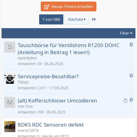
Neues Thema erstellen
Letzte
1 von 566
Nächste
Filter
A
Tauschbörse für Ventilshims R1200 DOHC
S
n
(Anleitung in Beitrag 1 lesen!)
g
speedydesi
e
Antworten
39
06.06.2026
h
A
Servicepreise-Bezahlbar?
e
n
Tobias
f
Antworten
2.611
17.05.2026
g
t
e
e
G
A
(alt) Kofferschlösser Umcodieren
h
M
t
e
n
mar1kus
e
Antworten
398
06.06.2025
s
g
f
p
e
t
RDKS RDC Sensoren defekt
e
h
e
mario12974
r
e
t
Antworten
0
Heute um 08:51