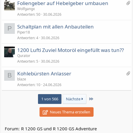
3
Foliengeber auf Hebelgeber umbauen
n
A
Wolfgangx
g
Antworten
50
30.06.2026
n
h
Schaltplan mit allen Anbauteilen
ä
P
Piper18
n
Antworten
4
30.06.2026
g
e
1200 Lufti Zuviel Motoröl eingefüllt was tun??
Qurator
Antworten
5
30.06.2026
3
Kohlebürsten Anlasser
B
A
blaze
Antworten
10
24.06.2026
n
h
ä
Letzte
1 von 566
Nächste
n
g
Neues Thema erstellen
e
Forum:
R 1200 GS und R 1200 GS Adventure