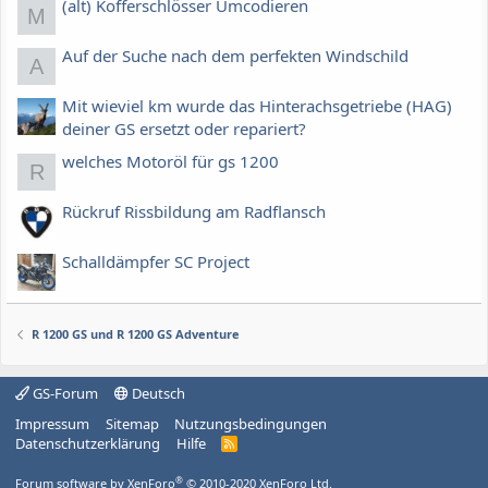
(alt) Kofferschlösser Umcodieren
M
Auf der Suche nach dem perfekten Windschild
A
Mit wieviel km wurde das Hinterachsgetriebe (HAG)
deiner GS ersetzt oder repariert?
welches Motoröl für gs 1200
R
Rückruf Rissbildung am Radflansch
Schalldämpfer SC Project
R 1200 GS und R 1200 GS Adventure
GS-Forum
Deutsch
Impressum
Sitemap
Nutzungsbedingungen
Datenschutzerklärung
Hilfe
R
S
S
®
Forum software by XenForo
© 2010-2020 XenForo Ltd.