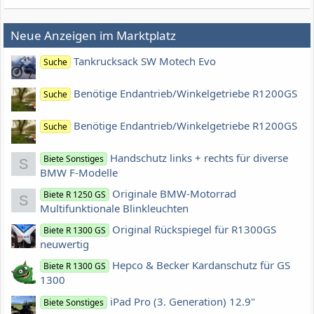
Neue Anzeigen im Marktplatz
Tankrucksack SW Motech Evo
Suche
Benötige Endantrieb/Winkelgetriebe R1200GS
Suche
Benötige Endantrieb/Winkelgetriebe R1200GS
Suche
Handschutz links + rechts für diverse
Biete Sonstiges
S
BMW F-Modelle
Originale BMW-Motorrad
Biete R 1250 GS
S
Multifunktionale Blinkleuchten
Original Rückspiegel für R1300GS
Biete R 1300 GS
neuwertig
Hepco & Becker Kardanschutz für GS
Biete R 1300 GS
1300
iPad Pro (3. Generation) 12.9"
Biete Sonstiges