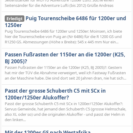
Seitenständer für MÜ/TÜ Adventure 1200er Lufti: Suche einen
Seitensänder für die Adventure Lufti (bis 2012) Grüße Andreas
Puig Tourenscheibe 6486 für 1200er und
Erledigt
1250er
Puig Tourenscheibe 6486 für 1200er und 1250er: Moinsen, ich biete
hier die Tourenscheibe von Puig an (Nr 6486) für die R 1200 GS und
R1250 GS. Abmessungen (Höhe x Breite): 545 x 445 mm Nur ein...
Passen Fußrasten der 1150er an die 1200er (K25,
BJ 2005)?
Passen Fußrasten der 1150er an die 1200er (K25, BJ 2005)?: Gestern
hat mir der TÜV die Abnahme verweigert, weil ich Fastway Fußrasten
an der Maschine habe. Die sind dort seit 20 Jahren dran, nie hat sich...
Passt der grosse Schuberth C5 mit SCx in
1200er/1250er Alukoffer?
Passt der grosse Schuberth C5 mit SCx in 1200er/1250er Alukoffer?:
Servus Gemeinde, hat jemand den Schuberth C5 (grosse Helmschale,
also XL oder so) und die originalen Alukoffer - und passt der Helm in
den linken...
Mit der 1200er GS nach Westafrika