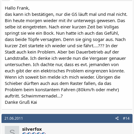
:
Hallo Frank,
das kann ich bestätigen, nur die GS läuft mal und mal nicht.
Bin heute morgen wieder mit ihr unterwegs gewesen. Das
selbe ist eingetreten. Nach einer kurzen Zeit bei Vollgas
springt sie wie ein Bock. Nun hatte ich auch das Gefühl,
dass beide Töpfe versagten. Denn sie ging sogar aus. Nach
kurzer Zeit startete ich wieder und sie fährt....??? In der
Stadt auch kein Problem. Aber bei Dauerbetrieb auf der
Landstraße. Ich denke ich werde nun die Vergaser genauer
untersuchen. Ich dachte nur, dass es evt. jemanden von
euch gibt der ein elektrisches Problem eingrenzen könnte.
Wenn ich soweit bin melde ich mich wieder. Übrigen die
Schieber dürften auch aus dem Raster fallen, da das
Problem beim konstantem Fahren (80km/h oder mehr)
auftritt. Schwimmernadel...?
Danke Gruß Kai
21.06.2011
#14
silverfox
S