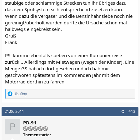
staubige oder schlammige Strecken tun ihr übriges dazu
das dein Spritsystem sich entsprechend zusetzen kann.
Wenn dazu die Vergaser und die Benzinhahnsiebe noch nie
gereinigt/überholt wurden dürfte die Ursache schon mal
halbwegs eingekreist sein.
Gruß
Frank
PS: komme ebenfalls soeben von einer Rumänienreise
zurück... Allerdings mit Mietwagen (wegen der Kinder). Eine
Menge GS hab ich dort gesehen und ich hab mir
geschworen spätestens im kommenden Jahr mit dem
Motorrad dorthin zu fahren.
R
UbuRoy
e
a
k
21.06.2011
#13
t
i
PD-91
o
P
n
e
Themenstarter
n