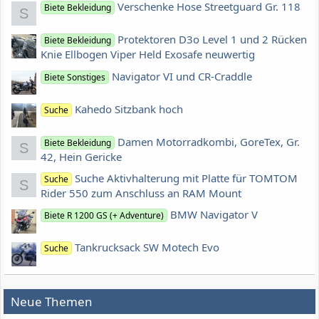
Verschenke Hose Streetguard Gr. 118
Biete Bekleidung
S
Protektoren D3o Level 1 und 2 Rücken
Biete Bekleidung
Knie Ellbogen Viper Held Exosafe neuwertig
Navigator VI und CR-Craddle
Biete Sonstiges
Kahedo Sitzbank hoch
Suche
Damen Motorradkombi, GoreTex, Gr.
Biete Bekleidung
S
42, Hein Gericke
Suche Aktivhalterung mit Platte für TOMTOM
Suche
S
Rider 550 zum Anschluss an RAM Mount
BMW Navigator V
Biete R 1200 GS (+ Adventure)
Tankrucksack SW Motech Evo
Suche
Neue Themen