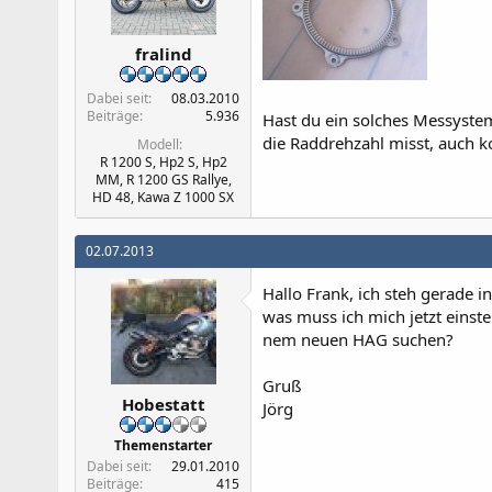
fralind
Dabei seit
08.03.2010
Beiträge
5.936
Hast du ein solches Messyste
die Raddrehzahl misst, auch 
Modell
R 1200 S, Hp2 S, Hp2
MM, R 1200 GS Rallye,
HD 48, Kawa Z 1000 SX
02.07.2013
Hallo Frank, ich steh gerade i
was muss ich mich jetzt einst
nem neuen HAG suchen?
Gruß
Hobestatt
Jörg
Themenstarter
Dabei seit
29.01.2010
Beiträge
415