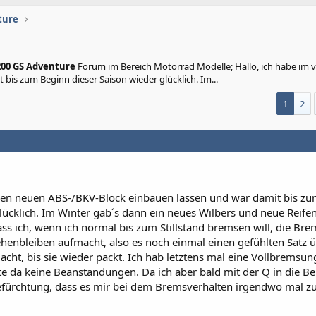
ture
200 GS Adventure
Forum im Bereich Motorrad Modelle; Hallo, ich habe im v
bis zum Beginn dieser Saison wieder glücklich. Im...
1
2
einen neuen ABS-/BKV-Block einbauen lassen und war damit bis z
lücklich. Im Winter gab´s dann ein neues Wilbers und neue Reifen
ass ich, wenn ich normal bis zum Stillstand bremsen will, die Bre
enbleiben aufmacht, also es noch einmal einen gefühlten Satz ü
cht, bis sie wieder packt. Ich hab letztens mal eine Vollbremsun
e da keine Beanstandungen. Da ich aber bald mit der Q in die B
e Befürchtung, dass es mir bei dem Bremsverhalten irgendwo mal z