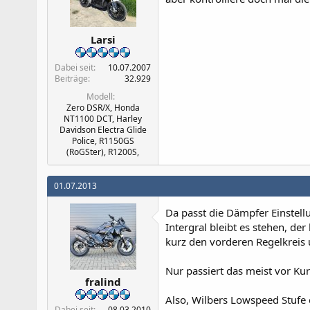
Larsi
Dabei seit
10.07.2007
Beiträge
32.929
Modell
Zero DSR/X, Honda
NT1100 DCT, Harley
Davidson Electra Glide
Police, R1150GS
(RoGSter), R1200S,
01.07.2013
Da passt die Dämpfer Einstell
Intergral bleibt es stehen, de
kurz den vorderen Regelkreis
Nur passiert das meist vor Ku
fralind
Also, Wilbers Lowspeed Stufe e
Dabei seit
08.03.2010