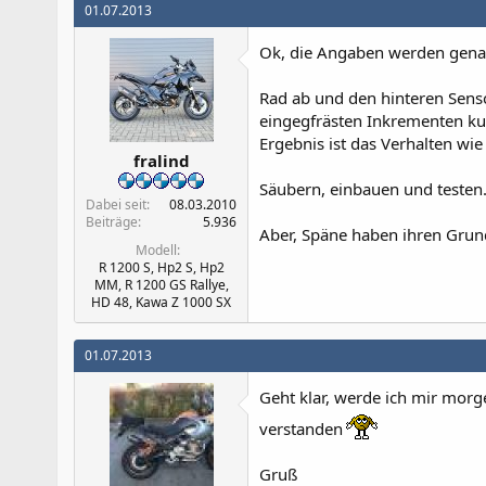
01.07.2013
Ok, die Angaben werden gena
Rad ab und den hinteren Senso
eingegfrästen Inkrementen kur
Ergebnis ist das Verhalten wi
fralind
Säubern, einbauen und testen
Dabei seit
08.03.2010
Beiträge
5.936
Aber, Späne haben ihren Grun
Modell
R 1200 S, Hp2 S, Hp2
MM, R 1200 GS Rallye,
HD 48, Kawa Z 1000 SX
01.07.2013
Geht klar, werde ich mir morg
verstanden
Gruß