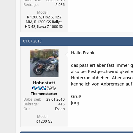
Beiträge
5.936
Modell
R 1200 S, Hp2 S, Hp2
MM, R 1200 GS Rallye,
HD 48, Kawa Z 1000 SX
01.07.2013
Hallo Frank,
das passiert aber fast immer 
also bei Restgeschwindigkeit 
Hinterrad abheben. Aber anson
Hobestatt
kenne ich von Anbremsen auf 
Themenstarter
Gruß
Dabei seit
29.01.2010
Jörg
Beiträge
415
Ort
Essen
Modell
R 1200 GS