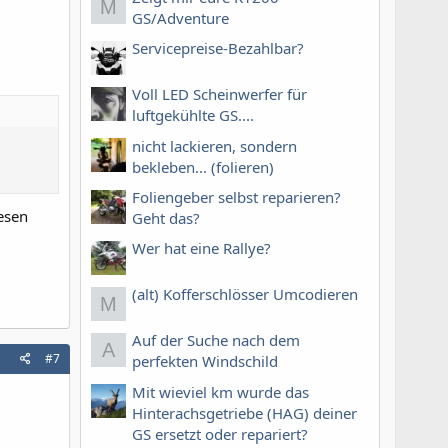
M
GS/Adventure
Servicepreise-Bezahlbar?
Voll LED Scheinwerfer für
luftgekühlte GS....
nicht lackieren, sondern
bekleben... (folieren)
Foliengeber selbst reparieren?
lesen
Geht das?
Wer hat eine Rallye?
(alt) Kofferschlösser Umcodieren
M
Auf der Suche nach dem
A
#7
perfekten Windschild
Mit wieviel km wurde das
Hinterachsgetriebe (HAG) deiner
GS ersetzt oder repariert?