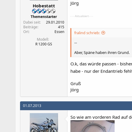
Jörg
Hobestatt
Themenstarter
- - - Aktualisiert - - -
Dabei seit
29.01.2010
Beiträge
415
Ort
Essen
fralind schrieb:
Modell
...
R 1200 GS
Aber, Späne haben ihren Grund.
O.k, das würde passen - bisher
habe - nur der Endantrieb fehl
Gruß
Jörg
01.07.2013
So wie am vorderen Rad auf der