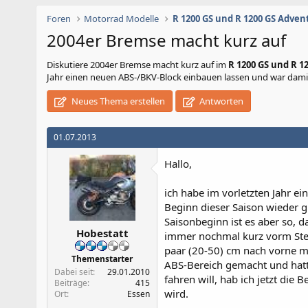
Foren
Motorrad Modelle
R 1200 GS und R 1200 GS Adven
2004er Bremse macht kurz auf
Diskutiere
2004er Bremse macht kurz auf
im
R 1200 GS und R 1
Jahr einen neuen ABS-/BKV-Block einbauen lassen und war damit 
Neues Thema erstellen
Antworten
01.07.2013
Hallo,
ich habe im vorletzten Jahr 
Beginn dieser Saison wieder g
Saisonbeginn ist es aber so, d
Hobestatt
immer nochmal kurz vorm Steh
paar (20-50) cm nach vorne ma
Themenstarter
ABS-Bereich gemacht und hatt
Dabei seit
29.01.2010
fahren will, hab ich jetzt di
Beiträge
415
wird.
Ort
Essen