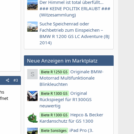
Der Himmel ist total überfüllt...
### KEINE POLITIK ERLAUBT ###
(Witzesammlung)
Suche Speichenrad oder
Fachbetrieb zum Einspeichen –
BMW R 1200 GS LC Adventure (BJ
2014)
Neue Anzeigen im Marktplatz
Originale BMW-
Biete R 1250 GS
S
Motorrad Multifunktionale
#3
Blinkleuchten
hs
Original
Biete R 1300 GS
fnet
Rückspiegel für R1300GS
neuwertig
Hepco & Becker
Biete R 1300 GS
Kardanschutz für GS 1300
iPad Pro (3.
Biete Sonstiges