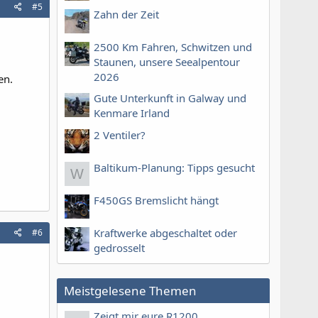
#5
Zahn der Zeit
2500 Km Fahren, Schwitzen und
Staunen, unsere Seealpentour
2026
en.
Gute Unterkunft in Galway und
Kenmare Irland
2 Ventiler?
Baltikum-Planung: Tipps gesucht
W
F450GS Bremslicht hängt
Kraftwerke abgeschaltet oder
#6
gedrosselt
Meistgelesene Themen
Zeigt mir eure R1200