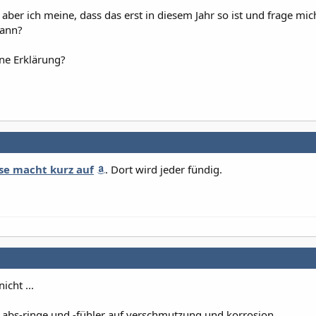
aber ich meine, dass das erst in diesem Jahr so ist und frage mic
kann?
ne Erklärung?
se macht kurz auf
. Dort wird jeder fündig.
icht ...
e abs-ringe und -fühler auf verschmutzung und korrosion.