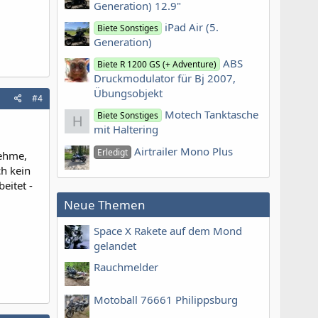
Generation) 12.9"
iPad Air (5.
Biete Sonstiges
Generation)
ABS
Biete R 1200 GS (+ Adventure)
Druckmodulator für Bj 2007,
Übungsobjekt
#4
Motech Tanktasche
Biete Sonstiges
H
mit Haltering
Airtrailer Mono Plus
Erledigt
nehme,
ch kein
eitet -
Neue Themen
Space X Rakete auf dem Mond
gelandet
Rauchmelder
Motoball 76661 Philippsburg