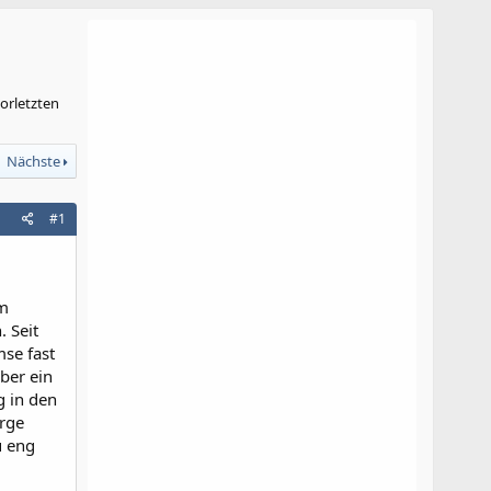
orletzten
Nächste
#1
um
. Seit
mse fast
ber ein
g in den
erge
u eng