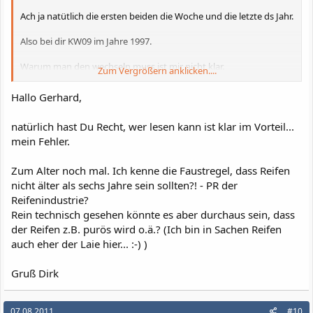
Ach ja natütlich die ersten beiden die Woche und die letzte ds Jahr.
Also bei dir KW09 im Jahre 1997.
Warum man den wechseln muss ist mir nicht klar.
Zum Vergrößern anklicken....
Diese Panik um alte Reifen kann ich nicht mehr nachvollziehen.
AUch der Spruch "die sind so hart die kannst du nicht mehr
Hallo Gerhard,
abfahren" ist Schwachfug.
Ich hatte mir als Test aus Ebay hinten nen TKC70 Mit DOT 227 und
natürlich hast Du Recht, wer lesen kann ist klar im Vorteil...
vorne nen Avon AV33 mit DOT 237 gekauft und montiert.
mein Fehler.
Der TKC70 hinten ist bereits gegen einen neuen Avon Gripster
getauscht worden. Er hielt 3500km (von wegen Steinhart). Der
voreder AVON AV33 ist immer noch drauf (4000km) und hält
Zum Alter noch mal. Ich kenne die Faustregel, dass Reifen
einwandfrei bis zum Aufsetzen der Elsa. Auch bei Nässe waren
nicht älter als sechs Jahre sein sollten?! - PR der
beide nicht das über Problem. Ja mir ging die Fuhre des eine oder
Reifenindustrie?
andere mal etwas weg, aber das war der Gashand zu verdanken.
Rein technisch gesehen könnte es aber durchaus sein, dass
der Reifen z.B. purös wird o.ä.? (Ich bin in Sachen Reifen
Also bitte keine Panikmache. Wenn man das beste haben will,
auch eher der Laie hier... :-) )
sollte man sich allerdings schon einen neuen Markenreifen
zulegen.
Gruß Dirk
Derjenige der vom Regen verfolgt wird sollte dies natürlich
sowieso tun.
07.08.2011
#10