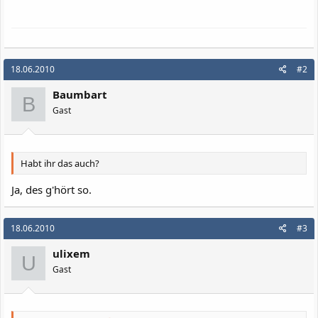
18.06.2010
#2
Baumbart
B
Gast
Habt ihr das auch?
Ja, des g'hört so.
18.06.2010
#3
ulixem
U
Gast