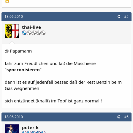
18.06.2010
#5
thai-live
@ Papamann
fahr zum Freudlichen und laß die Maschiene
"
syncronisieren
"
dann ist es auf jedenfall besser, daß der Rest Benzin beim
Gas wegnehmen
sich entzündet (knallt) im Topf ist ganz normal !
18.06.2010
#6
peter-k