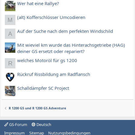
Wer hat eine Rallye?
(alt) Kofferschlösser Umcodieren
M
Auf der Suche nach dem perfekten Windschild
A
Mit wieviel km wurde das Hinterachsgetriebe (HAG)
deiner GS ersetzt oder repariert?
welches Motoröl für gs 1200
R
Rückruf Rissbildung am Radflansch
Schalldämpfer SC Project
R 1200 GS und R 1200 GS Adventure
GS-Forum
Deutsch
Impressum
Sitemap
Nutzungsbedingungen