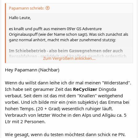
Papamann schrieb:
Hallo Leute,
es knallt und pufft aus meinem 09'er GS Adventure
Originalauspuff (wie der Name schon sagt). Was sich zunächst als
ganz normal anhört, macht mich aber zunehmend stutzig:
Im Schiebebetrieb - also beim Gaswegnehmen oder auch
Bergabfahren - spröddelt und knallt es ziemlich ordentlich
Zum Vergrößern anklicken....
im Auspuff oder aus demn Auspuff heraus.
Hey Papamann (Nachbar)
Habt ihr das auch? Letztens kam mir eine GS entgegen, die vor
einer Ampel ebenfalls sonor knallte. Da dachte ich mir, okay biste
Wenn du willst dann leihe ich dir mal meinen "Widerstand".
halt nicht der einzige.
Ich habe seit geraumer Zeit das
ReCyclizer
Dingsda
Ein Honda-Mechaniker meines Vertrauens sagte mir, dass es wohl
verbaut. Seit dem ist das mit dem "Knallen" weitgehend
an Undichtigkeiten in der Auspuffanlage liegen könnte. Das ist
vorbei. Und ich bilde mir ein (rein subjektiv) das Emma bei
weiter nicht schlimm - kann nix passieren. Außer wegen der
hohen Temps. (20 + Grad) wesentlich ruhiger läuft.
Knallens umklappende Senioren am Wegesrand.
Verbrauch von letzter Woche in den Alps und Allgäu ca. 5
Ltr mit 2 Personen.
Grüße hinaus
Papamann
Wie gesagt, wenn du testen möchtest dann schick ne PN.