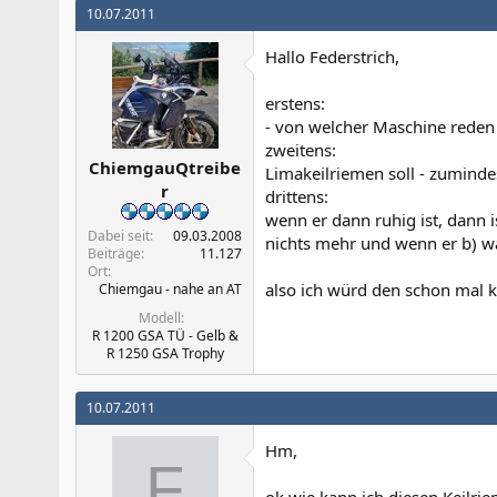
10.07.2011
Hallo Federstrich,
erstens:
- von welcher Maschine reden
zweitens:
ChiemgauQtreibe
Limakeilriemen soll - zuminde
r
drittens:
wenn er dann ruhig ist, dann i
Dabei seit
09.03.2008
nichts mehr und wenn er b) wa
Beiträge
11.127
Ort
also ich würd den schon mal k
Chiemgau - nahe an AT
Modell
R 1200 GSA TÜ - Gelb &
R 1250 GSA Trophy
10.07.2011
Hm,
F