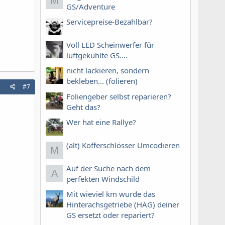
M
GS/Adventure
Servicepreise-Bezahlbar?
Voll LED Scheinwerfer für
luftgekühlte GS....
nicht lackieren, sondern
bekleben... (folieren)
#7
Foliengeber selbst reparieren?
Geht das?
Wer hat eine Rallye?
(alt) Kofferschlösser Umcodieren
M
Auf der Suche nach dem
A
perfekten Windschild
Mit wieviel km wurde das
Hinterachsgetriebe (HAG) deiner
GS ersetzt oder repariert?