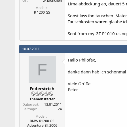
Ort
LK München
Lima abdeckung ab, dauert 5 
Modell
R 1200 GS
Sonst lass ihn tauschen. Mater
Tauschkosten waren glaube ic
Sent from my GT-P1010 using
10.07.2011
Hallo Philofax,
F
danke dann hab ich schonmal 
Viele Grüße
Federstrich
Peter
Themenstarter
Dabei seit
13.01.2011
Beiträge
24
Modell
BMW R1200 GS
Adventure BJ. 2006