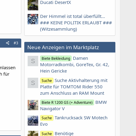
Ducati DesertX
Der Himmel ist total überfüllt...
### KEINE POLITIK ERLAUBT ###
(Witzesammlung)
#3
Neue Anzeigen im Marktplatz
Damen
Biete Bekleidung
S
Motorradkombi, GoreTex, Gr. 42,
anlassen
Hein Gericke
h für
Suche Aktivhalterung mit
Suche
S
Platte für TOMTOM Rider 550
zum Anschluss an RAM Mount
BMW
Biete R 1200 GS (+ Adventure)
Navigator V
Tankrucksack SW Motech
Suche
Evo
Benötige
Suche