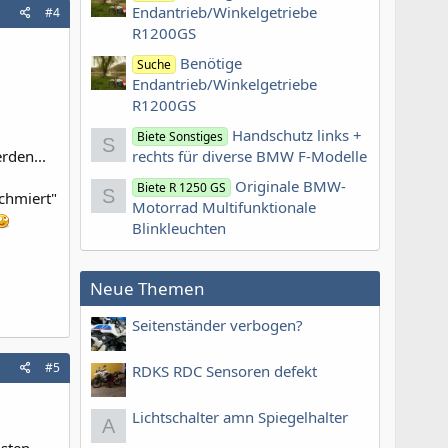
Endantrieb/Winkelgetriebe
#4
R1200GS
Benötige
Suche
Endantrieb/Winkelgetriebe
R1200GS
Handschutz links +
Biete Sonstiges
S
rden...
rechts für diverse BMW F-Modelle
Originale BMW-
Biete R 1250 GS
S
Schmiert"
Motorrad Multifunktionale
Blinkleuchten
Neue Themen
Seitenständer verbogen?
#5
RDKS RDC Sensoren defekt
Lichtschalter amn Spiegelhalter
A