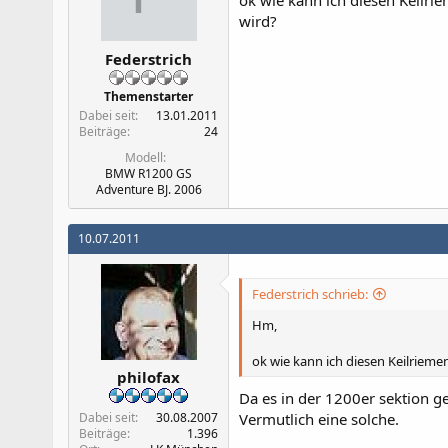
ok wie kann ich diesen Keilri
wird?
Federstrich
Themenstarter
Dabei seit
13.01.2011
Beiträge
24
Modell
BMW R1200 GS
Adventure BJ. 2006
10.07.2011
Federstrich schrieb:
Hm,
ok wie kann ich diesen Keilrieme
philofax
Da es in der 1200er sektion g
Dabei seit
30.08.2007
Vermutlich eine solche.
Beiträge
1.396