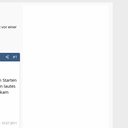
 vor einer
#1
m Starten
n lautes
s kam
:
10.07.2011