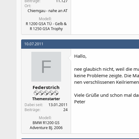
Beiträge
11.127
Ort
Chiemgau - nahe an AT
Modell
R 1200 GSA TÜ - Gelb &
R 1250 GSA Trophy
10.07.2011
Hallo,
F
nee glaubich nicht, weil die 
keine Probleme zeigte. Die Mas
nen verschlissenen Keilriemen
Federstrich
Viele Grüße und schon mal dan
Themenstarter
Peter
Dabei seit
13.01.2011
Beiträge
24
Modell
BMW R1200 GS
Adventure BJ. 2006