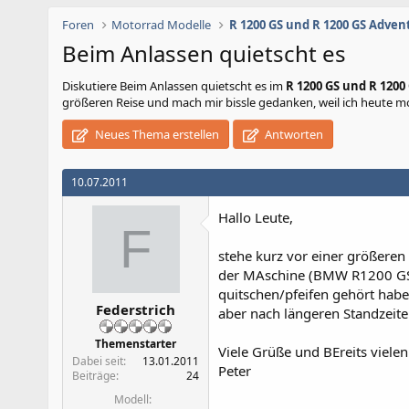
Foren
Motorrad Modelle
R 1200 GS und R 1200 GS Adven
Beim Anlassen quietscht es
Diskutiere
Beim Anlassen quietscht es
im
R 1200 GS und R 120
größeren Reise und mach mir bissle gedanken, weil ich heute 
Neues Thema erstellen
Antworten
10.07.2011
Hallo Leute,
F
stehe kurz vor einer größeren
der MAschine (BMW R1200 GS A
quitschen/pfeifen gehört habe.
Federstrich
aber nach längeren Standzeite
Themenstarter
Viele Grüße und BEreits viele
Dabei seit
13.01.2011
Peter
Beiträge
24
Modell