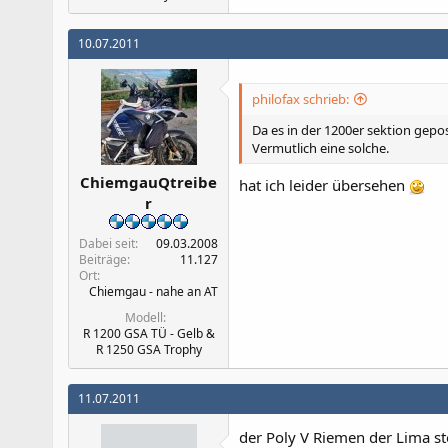
10.07.2011
philofax schrieb:
Da es in der 1200er sektion gepo
Vermutlich eine solche.
ChiemgauQtreibe
hat ich leider übersehen
r
Dabei seit
09.03.2008
Beiträge
11.127
Ort
Chiemgau - nahe an AT
Modell
R 1200 GSA TÜ - Gelb &
R 1250 GSA Trophy
11.07.2011
der Poly V Riemen der Lima st