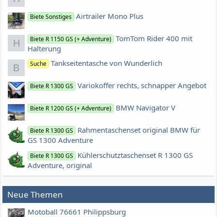
Airtrailer Mono Plus
Biete Sonstiges
TomTom Rider 400 mit
Biete R 1150 GS (+ Adventure)
H
Halterung
Tankseitentasche von Wunderlich
Suche
B
Variokoffer rechts, schnapper Angebot
Biete R 1300 GS
BMW Navigator V
Biete R 1200 GS (+ Adventure)
Rahmentaschenset original BMW für
Biete R 1300 GS
GS 1300 Adventure
Kühlerschutztaschenset R 1300 GS
Biete R 1300 GS
Adventure, original
Neue Themen
Motoball 76661 Philippsburg