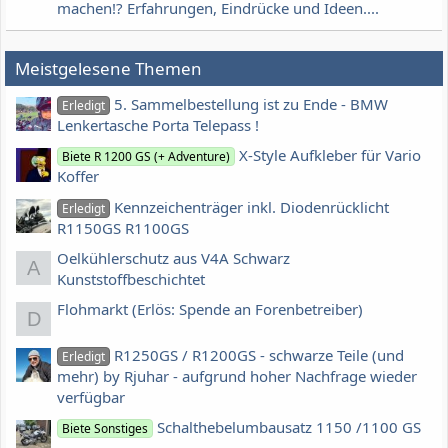
machen!? Erfahrungen, Eindrücke und Ideen....
Meistgelesene Themen
5. Sammelbestellung ist zu Ende - BMW
Erledigt
Lenkertasche Porta Telepass !
X-Style Aufkleber für Vario
Biete R 1200 GS (+ Adventure)
Koffer
Kennzeichenträger inkl. Diodenrücklicht
Erledigt
R1150GS R1100GS
Oelkühlerschutz aus V4A Schwarz
A
Kunststoffbeschichtet
Flohmarkt (Erlös: Spende an Forenbetreiber)
D
R1250GS / R1200GS - schwarze Teile (und
Erledigt
mehr) by Rjuhar - aufgrund hoher Nachfrage wieder
verfügbar
Schalthebelumbausatz 1150 /1100 GS
Biete Sonstiges