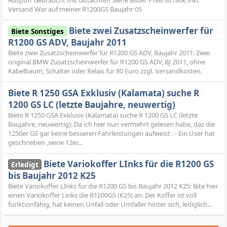
Auspuff Gebraucht mit Gutachten Siehe Bilder Preis ist180€ inkl.
Versand War auf meiner R1200GS Baujahr 05
Biete zwei Zusatzscheinwerfer für
Biete Sonstiges
R1200 GS ADV, Baujahr 2011
Biete zwei Zusatzscheinwerfer für R1200 GS ADV, Baujahr 2011: Zwei
original BMW Zusatzscheinwerfer für R1200 GS ADV, BJ 2011, ohne
Kabelbaum, Schalter oder Relais für 80 Euro zzgl. Versandkosten.
Biete R 1250 GSA Exklusiv (Kalamata) suche R
1200 GS LC (letzte Baujahre, neuwertig)
Biete R 1250 GSA Exklusiv (Kalamata) suche R 1200 GS LC (letzte
Baujahre, neuwertig): Da ich hier nun vermehrt gelesen habe, das die
1250er GS gar keine besseren Fahrleistungen aufweist : - Ein User hat
geschrieben ,seine 12er...
Biete Variokoffer LInks für die R1200 GS
Erledigt
bis Baujahr 2012 K25
Biete Variokoffer LInks für die R1200 GS bis Baujahr 2012 K25: Bite hier
einen Variokoffer Links die R1200GS (K25) an. Der Koffer ist voll
funktionfähig, hat keinen Unfall oder Umfaller hinter sich, lediglich...