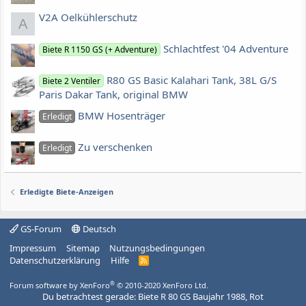
V2A Oelkühlerschutz
A
Schlachtfest '04 Adventure
Biete R 1150 GS (+ Adventure)
R80 GS Basic Kalahari Tank, 38L G/S
Biete 2 Ventiler
Paris Dakar Tank, original BMW
BMW Hosenträger
Erledigt
Zu verschenken
Erledigt
Erledigte Biete-Anzeigen
GS-Forum
Deutsch
Impressum
Sitemap
Nutzungsbedingungen
Datenschutzerklärung
Hilfe
R
S
S
®
Forum software by XenForo
© 2010-2020 XenForo Ltd.
Du betrachtest gerade: Biete R 80 GS Baujahr 1988, Rot