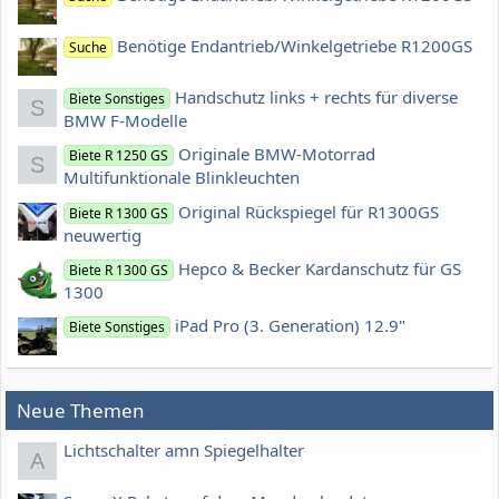
Benötige Endantrieb/Winkelgetriebe R1200GS
Suche
Handschutz links + rechts für diverse
Biete Sonstiges
S
BMW F-Modelle
Originale BMW-Motorrad
Biete R 1250 GS
S
Multifunktionale Blinkleuchten
Original Rückspiegel für R1300GS
Biete R 1300 GS
neuwertig
Hepco & Becker Kardanschutz für GS
Biete R 1300 GS
1300
iPad Pro (3. Generation) 12.9"
Biete Sonstiges
Neue Themen
Lichtschalter amn Spiegelhalter
A