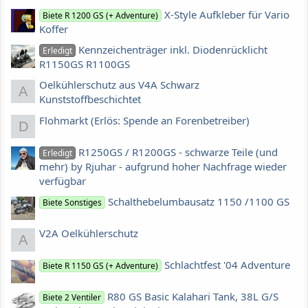
X-Style Aufkleber für Vario
Biete R 1200 GS (+ Adventure)
Koffer
Kennzeichenträger inkl. Diodenrücklicht
Erledigt
R1150GS R1100GS
Oelkühlerschutz aus V4A Schwarz
A
Kunststoffbeschichtet
Flohmarkt (Erlös: Spende an Forenbetreiber)
D
R1250GS / R1200GS - schwarze Teile (und
Erledigt
mehr) by Rjuhar - aufgrund hoher Nachfrage wieder
verfügbar
Schalthebelumbausatz 1150 /1100 GS
Biete Sonstiges
V2A Oelkühlerschutz
A
Schlachtfest '04 Adventure
Biete R 1150 GS (+ Adventure)
R80 GS Basic Kalahari Tank, 38L G/S
Biete 2 Ventiler