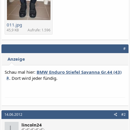
011.jpg
45,9 KB
Aufrufe: 1.596
#
Anzeige
Schau mal hier:
BMW Enduro Stiefel Savanna Gr.44 (43)
. Dort wird jeder fündig.
14.06.2012
#2
lincoln24
L