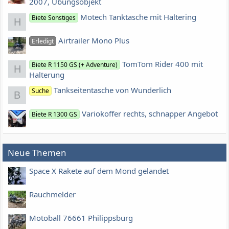
2007, Übungsobjekt
Motech Tanktasche mit Haltering
Biete Sonstiges
H
Airtrailer Mono Plus
Erledigt
TomTom Rider 400 mit
Biete R 1150 GS (+ Adventure)
H
Halterung
Tankseitentasche von Wunderlich
Suche
B
Variokoffer rechts, schnapper Angebot
Biete R 1300 GS
Neue Themen
Space X Rakete auf dem Mond gelandet
Rauchmelder
Motoball 76661 Philippsburg