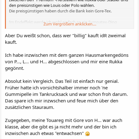
den preisünstigen wie Louis oder Polo wählen.
Die preisgünstigen haben durch die Bank kein Gore-Tex.
Im Endeffekt werde ich wohl einfach so ein Sympatex-Ding
Zum Vergrößern anklicken....
nehmen, im allgemeinen sind die Erfahrungen hier - wie zum
Beispiel beim Neffen Supo
- ja auch ganz gut.
Aber Du weißt schon, dass wer "billig" kauft idR zweimal
kauft.
Und im Endeffekt: Versuch macht kluch.
Ich habe inzwischen mit dem ganzen Hausmarkengedöns
von P..., L... und H... abgeschlossen und mir eine Rukka
gegönnt.
Absolut kein Vergleich. Das Teil ist einfach nur genial.
Früher hatte ich vorsichtshalber immer noch 'ne
Gummipelle im Tankrucksack und war schon froh darum.
Das spare ich mir inzwschen und feue mich über den
zusätzlichen Stauraum.
Zugegeben, meine Touareg mit Gore von H... war auch
klasse, aber die gibt es ja nicht mehr und der bin ich
inzwischen auch etwas "entwachsen"