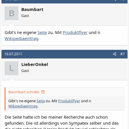
Baumbart
B
Gast
Gibt's ne eigene
Seite
zu. Mit
Produktflyer
und n
Wikipediaeintrag
.
19.07.2011
#7
LieberOnkel
L
Gast
Baumbart schrieb:
Gibt's ne eigene
Seite
zu. Mit
Produktflyer
und n
Wikipediaeintrag
.
Die Seite hatte ich bei meiner Recherche auch schon
gefunden. Die ist allerdings von Sympatex selber und das
die nicht schreiben "Unser Produkt ist viel schlechter als