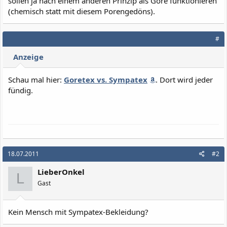
sollen ja nach einem anderen Prinzip als Gore funktionieren
(chemisch statt mit diesem Porengedöns).
#
Anzeige
Schau mal hier:
Goretex vs. Sympatex
. Dort wird jeder
fündig.
18.07.2011
#2
LieberOnkel
L
Gast
Kein Mensch mit Sympatex-Bekleidung?