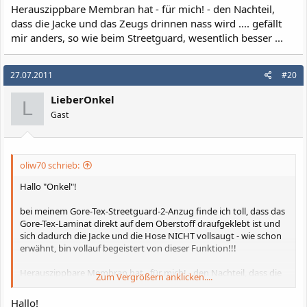
Herauszippbare Membran hat - für mich! - den Nachteil,
dass die Jacke und das Zeugs drinnen nass wird .... gefällt
mir anders, so wie beim Streetguard, wesentlich besser ...
27.07.2011
#20
LieberOnkel
L
Gast
oliw70 schrieb:
Hallo "Onkel"!
bei meinem Gore-Tex-Streetguard-2-Anzug finde ich toll, dass das
Gore-Tex-Laminat direkt auf dem Oberstoff draufgeklebt ist und
sich dadurch die Jacke und die Hose NICHT vollsaugt - wie schon
erwähnt, bin vollauf begeistert von dieser Funktion!!!
Herauszippbare Membran hat - für mich! - den Nachteil, dass die
Zum Vergrößern anklicken....
Jacke und das Zeugs drinnen nass wird .... gefällt mir anders, so
wie beim Streetguard, wesentlich besser ...
Hallo!