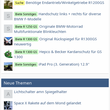
Benötige Endantrieb/Winkelgetriebe R1200GS
Suche
Handschutz links + rechts für diverse
Biete Sonstiges
S
BMW F-Modelle
Originale BMW-Motorrad
Biete R 1250 GS
S
Multifunktionale Blinkleuchten
Original Rückspiegel für R1300GS
Biete R 1300 GS
neuwertig
Hepco & Becker Kardanschutz für GS
Biete R 1300 GS
1300
iPad Pro (3. Generation) 12.9"
Biete Sonstiges
Neue Themen
Lichtschalter amn Spiegelhalter
A
Space X Rakete auf dem Mond gelandet