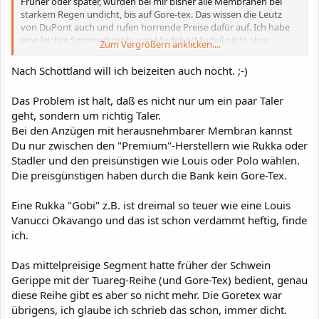
Früher oder später, wurden bei mir bisher alle Membranen bei
starkem Regen undicht, bis auf Gore-tex. Das wissen die Leutz
von DuPont auch und rufen horrende Preise dafür auf. Ich habe
eine leichte Sommerkombi von Modeka (Modell gibts aber
Zum Vergrößern anklicken....
nimmer) mit einer Raissa-Membran, die ähnlich Sympatex ist und
bisher leichte Schauer überstand.
Nach Schottland will ich beizeiten auch nocht. ;-)
Wennste mal nach Schottland oder zur Isle-of-Man fährst, lernste
Das Problem ist halt, daß es nicht nur um ein paar Taler
Gore-Tex zu schätzen und verfluchst Deinen Geiz, die paar Taler zu
geht, sondern um richtig Taler.
sparen und mit was anderem zufrieden zu sein.
Bei den Anzügen mit herausnehmbarer Membran kannst
Du nur zwischen den "Premium"-Herstellern wie Rukka oder
Stadler und den preisünstigen wie Louis oder Polo wählen.
Die preisgünstigen haben durch die Bank kein Gore-Tex.
Eine Rukka "Gobi" z.B. ist dreimal so teuer wie eine Louis
Vanucci Okavango und das ist schon verdammt heftig, finde
ich.
Das mittelpreisige Segment hatte früher der Schwein
Gerippe mit der Tuareg-Reihe (und Gore-Tex) bedient, genau
diese Reihe gibt es aber so nicht mehr. Die Goretex war
übrigens, ich glaube ich schrieb das schon, immer dicht.