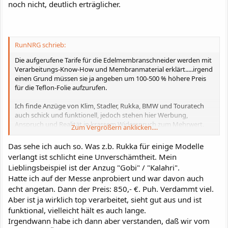
noch nicht, deutlich erträglicher.
RunNRG schrieb:
Die aufgerufene Tarife für die Edelmembranschneider werden mit
Verarbeitungs-Know-How und Membranmaterial erklärt.....irgend
einen Grund müssen sie ja angeben um 100-500 % höhere Preis
für die Teflon-Folie aufzurufen.
Ich finde Anzüge von Klim, Stadler, Rukka, BMW und Touratech
auch schick und funktionell, jedoch stehen hier Werbung,
Anspruch und Realität in krassem Widerspruch zum Mehrwert.
Zum Vergrößern anklicken....
Wem 1000 oder gar 2000 Euro Mehrpreis egal sind, der findet bei
Das sehe ich auch so. Was z.b. Rukka für einige Modelle
den Edelmarken sicher brauchbare Funktionsbekleidung, vom
verlangt ist schlicht eine Unverschämtheit. Mein
Preis-Leistungsverhältnis sind die Hausmarken der großen 3
Lieblingsbeispiel ist der Anzug "Gobi" / "Kalahri".
ohne PTFE-Folie sicher um Längen besser.
Hatte ich auf der Messe anprobiert und war davon auch
echt angetan. Dann der Preis: 850,- €. Puh. Verdammt viel.
Aber ist ja wirklich top verarbeitet, sieht gut aus und ist
funktional, vielleicht hält es auch lange.
Irgendwann habe ich dann aber verstanden, daß wir vom