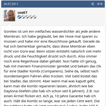
26.07.2011
#18
uss67
Goretex ist um ein vielfaches wasserdichter als jede andere
Membran. Ich habe geglaubt, bei der Hose mal sparen zu
müssen und habe mir eine Reuschhose gekauft. Gerade da
hat sich bemerkbar gemacht, dass diese Membran eben
nicht von Gore war. Beim sitzen entsteht natürlich viel mehr
druck und die Feuchtigkeit drückt sich durch. Also immer
noch eine Regenhose dabei gehabt. Nun hatte ich genug,
hab mit meinem Finanzminister geredet und bekam das Ok
für eine Stadler Kombi (Companero). Siehe da, selbst nach
stundenlangem Fahren alles trocken. Viel Geld kostet das
bei Stadler, das stimmt. Aber wenn mal was kaputt geht,
kann man die Kombi reparieren lassen, ähnlich wie bei
Daytona-Stiefeln (die hab ich schon seit 8 Jahren!). Z.B. nur
einen Ärmel flicken ect. Ach ja, 10 Jahre Garantie hab ich
auch. Hält die Kombi so lange, war sie jeden Cent wert. Die
Reuschhose hatte ich jetzt gerade mal 2 Jahre, hatte 199 €