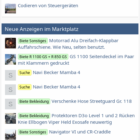
Codieren von Steuergeräten
Neue Anzeigen im Marktplatz
Motorrad Alu Dreifach-Klappbar
Biete Sonstiges
Auffahrschiene. Wie Neu, selten benutzt.
GS 1100 Seitendeckel im Paar
Biete R 1100 GS + R 850 GS
mit Klammern gedruckt
Navi Becker Mamba 4
Suche
S
Navi Becker Mamba 4
Suche
S
Verschenke Hose Streetguard Gr. 118
Biete Bekleidung
S
Protektoren D3o Level 1 und 2 Rücken
Biete Bekleidung
Knie Ellbogen Viper Held Exosafe neuwertig
Navigator VI und CR-Craddle
Biete Sonstiges