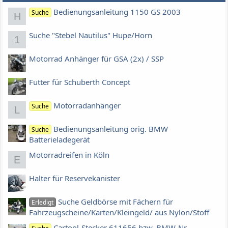
Bedienungsanleitung 1150 GS 2003
Suche
H
Suche "Stebel Nautilus" Hupe/Horn
1
Motorrad Anhänger für GSA (2x) / SSP
Futter für Schuberth Concept
Motorradanhänger
Suche
L
Bedienungsanleitung orig. BMW
Suche
Batterieladegerät
Motorradreifen in Köln
E
Halter für Reservekanister
Suche Geldbörse mit Fächern für
Erledigt
Fahrzeugscheine/Karten/Kleingeld/ aus Nylon/Stoff
Cartool-Stecker 611656 bzw. BMW-Nr.