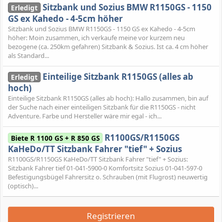
Sitzbank und Sozius BMW R1150GS - 1150
Erledigt
GS ex Kahedo - 4-5cm höher
Sitzbank und Sozius BMW R1150GS - 1150 GS ex Kahedo - 4-5cm
höher: Moin zusammen, ich verkaufe meine vor kurzem neu
bezogene (ca. 250km gefahren) Sitzbank & Sozius. Ist ca. 4 cm höher
als Standard...
Einteilige Sitzbank R1150GS (alles ab
Erledigt
hoch)
Einteilige Sitzbank R1150GS (alles ab hoch): Hallo zusammen, bin auf
der Suche nach einer einteiligen Sitzbank für die R1150GS - nicht
Adventure. Farbe und Hersteller wäre mir egal - ich...
R1100GS/R1150GS
Biete R 1100 GS + R 850 GS
KaHeDo/TT Sitzbank Fahrer "tief" + Sozius
R1100GS/R1150GS KaHeDo/TT Sitzbank Fahrer "tief" + Sozius:
Sitzbank Fahrer tief 01-041-5900-0 Komfortsitz Sozius 01-041-597-0
Befestigungsbügel Fahrersitz o. Schrauben (mit Flugrost) neuwertig
(optisch)...
Registrieren