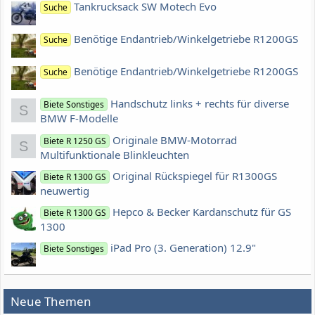
Tankrucksack SW Motech Evo
Suche
Benötige Endantrieb/Winkelgetriebe R1200GS
Suche
Benötige Endantrieb/Winkelgetriebe R1200GS
Suche
Handschutz links + rechts für diverse
Biete Sonstiges
S
BMW F-Modelle
Originale BMW-Motorrad
Biete R 1250 GS
S
Multifunktionale Blinkleuchten
Original Rückspiegel für R1300GS
Biete R 1300 GS
neuwertig
Hepco & Becker Kardanschutz für GS
Biete R 1300 GS
1300
iPad Pro (3. Generation) 12.9"
Biete Sonstiges
Neue Themen