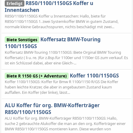
R850/1100/1150GS Koffer u
Erledigt
Innentaschen
R850/1100/1150GS Koffer u Innentaschen: Hallo, biete für
R850/1100/1150GS 1. zwei Systemkoffer BMW in gutem Zustand,
normale kleine Gebrauchsspuren, nichts beschädigt mit zwei...
Koffersatz BMW-Touring
Biete Sonstiges
1100/1150GS
Koffersatz BMW-Touring 1100/1150GS: Biete Orginal BMW Touring
Koffersatz ( li u. re. )für z.Bsp.für 1100er und 1150er GS zum verkauf. Es
ist ein Schlüssel dabei, aber eine Gleich-...
Koffer 1100/1150GS
Biete R 1150 GS (+ Adventure)
Koffer 1100/1150GS: Koffer für Bmw R 1100/1150 R/GS Die Koffer
haben leichte Kratzer, die aber in angebautem Zustand kaum
auffallen. Ein Koffer (der linke), lässt...
ALU Koffer für org. BMW-Kofferträger
R850/1100/1150GS
ALU Koffer für org. BMW-Kofferträger R850/1100/1150GS: Hallo,
suche 2 gebrauchte Alukoffer die man an den org. Kofferträger einer
BMW R850/1100/1150GS montieren kann. Diese wurden von