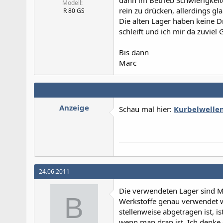
dann im Betrieb Schwierigkei
Modell
rein zu drücken, allerdings g
R 80 GS
Die alten Lager haben keine Dr
schleift und ich mir da zuvie
Bis dann
Marc
Anzeige
Schau mal hier:
Kurbelwelle
24.06.2011
Die verwendeten Lager sind M
B
Werkstoffe genau verwendet we
stellenweise abgetragen ist, i
wenn man dran ist. Ich denke e