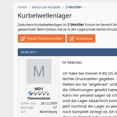
Foren
Motorrad Modelle
2 Ventiler
Kurbelwellenlager
Diskutiere
Kurbelwellenlager
im
2 Ventiler
Forum im Bereich Mot
gewechselt! Beim Einbau hat es in der Lagerschale leichte Drucks
Neues Thema erstellen
Antworten
24.06.2011
Hi Männer,
M
ich habe bei meiner R 80 GS d
leichte Druckstellen gegeben. 
Stellen wo sie "angekrazt" sin
MD1
die Ölbohrungen gesetzt habe 
Kann mir jemand sagen ob ich
Themenstarter
sind die Lager tatsächlich kom
Dabei seit
28.12.2009
Jetzt nochmal die Lager zu we
Beiträge
57
noch komplett zerlegt ist. Ic
Ort
Ravensburg