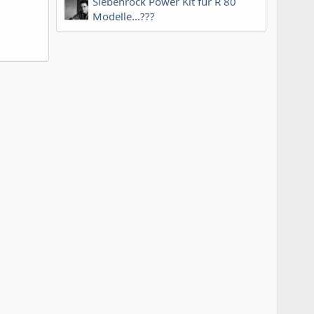
Siebenrock Power Kit für R 80
Modelle...???