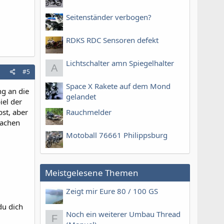
Seitenständer verbogen?
RDKS RDC Sensoren defekt
Lichtschalter amn Spiegelhalter
A
#5
Space X Rakete auf dem Mond
ng an die
gelandet
iel der
bst, aber
Rauchmelder
machen
Motoball 76661 Philippsburg
Meistgelesene Themen
Zeigt mir Eure 80 / 100 GS
du dich
Noch ein weiterer Umbau Thread
F