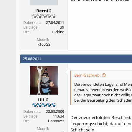
BerniG
Dabei seit
27.04.2011
Beiträge
39
Ort
Olching
Modell
R100GS
25.06.2011
BerniG schrieb:
Die verwendeten Lager sind Mehr
genau verwendet werden weiß ich j
das Lager zwar noch nicht völlig
Uli G.
bei der Beurteilung des "Schadens
Dabei seit
28.03.2009
Beiträge
11.634
Der zuvor erfolgten Beschreibu
Ort
Hannover
Legierungsschicht, darauf ein
Modell
Schicht sein.