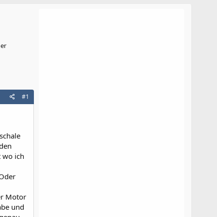
ger
#1
schale
 den
t wo ich
 Oder
er Motor
habe und