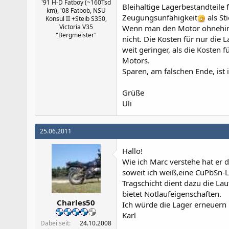
'91 H-D Fatboy (~160Tsd
Bleihaltige Lagerbestandteile f
km), '08 Fatbob, NSU
Zeugungsunfähigkeit
als St
Konsul II +Steib S350,
Victoria V35
Wenn man den Motor ohnehin a
"Bergmeister"
nicht. Die Kosten für nur die
weit geringer, als die Kosten 
Motors.
Sparen, am falschen Ende, ist
Grüße
Uli
25.06.2011
Hallo!
Wie ich Marc verstehe hat er d
soweit ich weiß,eine CuPbSn-L
Tragschicht dient dazu die Lau
bietet Notlaufeigenschaften.
Charles50
Ich würde die Lager erneuern 
Karl
Dabei seit
24.10.2008