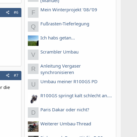
(Manuel)
Mein Winterprojekt '08/'09
F
#6
Fußrasten-Tieferlegung
Q
Ich habs getan...
Scrambler Umbau
V
Anleitung Vergaser
R
synchronisieren
#7
Umbau meiner R100GS PD
U
r die
R100GS springt kalt schlecht an....
Paris Dakar oder nicht?
D
Weiterer Umbau-Thread