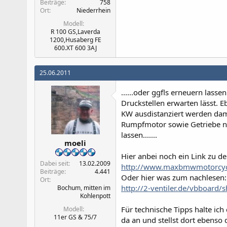
Beiträge
758
Ort
Niederrhein
Modell
R 100 GS,Laverda
1200,Husaberg FE
600.XT 600 3AJ
25.06.2011
......oder ggfls erneuern la
Druckstellen erwarten lässt. 
KW ausdistanziert werden dami
Rumpfmotor sowie Getriebe n
lassen.......
moeli
Hier anbei noch ein Link zu d
Dabei seit
13.02.2009
http://www.maxbmwmotorcycl
Beiträge
4.441
Oder hier was zum nachlesen:
Ort
http://2-ventiler.de/vbboard
Bochum, mitten im
Kohlenpott
Für technische Tipps halte ich
Modell
11er GS & 75/7
da an und stellst dort ebenso