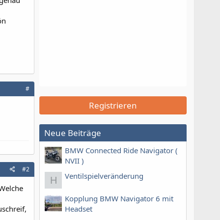
 genau
ön
#
Registrieren
Neue Beiträge
BMW Connected Ride Navigator (
NVII )
#2
Ventilspielveränderung
H
 Welche
Kopplung BMW Navigator 6 mit
Headset
schreif,