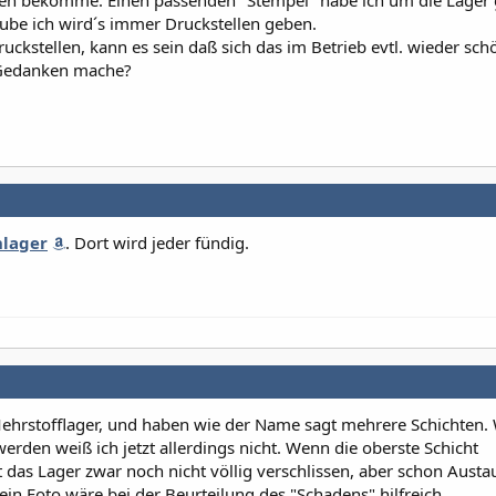
ten bekomme. Einen passenden "Stempel" habe ich um die Lager
laube ich wird´s immer Druckstellen geben.
uckstellen, kann es sein daß sich das im Betrieb evtl. wieder sch
l Gedanken mache?
nlager
. Dort wird jeder fündig.
ehrstofflager, und haben wie der Name sagt mehrere Schichten.
rden weiß ich jetzt allerdings nicht. Wenn die oberste Schicht
st das Lager zwar noch nicht völlig verschlissen, aber schon Austau
in Foto wäre bei der Beurteilung des "Schadens" hilfreich.