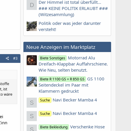
Der Himmel ist total überfüllt...
D
### KEINE POLITIK ERLAUBT ###
(Witzesammlung)
Politik oder was jeder darunter
versteht!
Neue Anzeigen im Marktplatz
Motorrad Alu
Biete Sonstiges
#3
Dreifach-Klappbar Auffahrschiene.
Wie Neu, selten benutzt.
GS 1100
Biete R 1100 GS + R 850 GS
toffe
Seitendeckel im Paar mit
, ist
Klammern gedruckt
oto wäre
Navi Becker Mamba 4
Suche
S
Navi Becker Mamba 4
Suche
S
ei
Zinn
Verschenke Hose
Biete Bekleidung
S