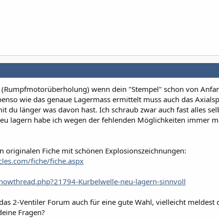
ssen (Rumpfmotorüberholung) wenn dein "Stempel" schon von Anfa
Ebenso wie das genaue Lagermass ermittelt muss auch das Axialsp
t du länger was davon hast. Ich schraub zwar auch fast alles sel
eu lagern habe ich wegen der fehlenden Möglichkeiten immer 
en originalen Fiche mit schönen Explosionszeichnungen:
es.com/fiche/fiche.aspx
/showthread.php?21794-Kurbelwelle-neu-lagern-sinnvoll
 das 2-Ventiler Forum auch für eine gute Wahl, vielleicht meldest 
 deine Fragen?