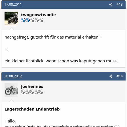
17.08.2011
#13
twogoowtwodie
nachgefragt, gutschrift für das material erhalten!!
:-)
ein kleiner lichtblick, wenn schon was kaputt gehen muss...
30.08.2012
#14
Joehennes
Lagerschaden Endantrieb
Hallo,
auch mir würde bei der Inspektion mitgeteilt das meine GS