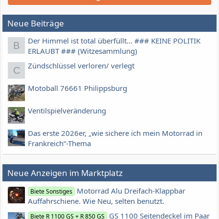
Neue Beiträge
Der Himmel ist total überfüllt... ### KEINE POLITIK
B
ERLAUBT ### (Witzesammlung)
Zündschlüssel verloren/ verlegt
C
Motoball 76661 Philippsburg
Ventilspielveränderung
Das erste 2026er, „wie sichere ich mein Motorrad in
Frankreich“-Thema
Neue Anzeigen im Marktplatz
Motorrad Alu Dreifach-Klappbar
Biete Sonstiges
Auffahrschiene. Wie Neu, selten benutzt.
GS 1100 Seitendeckel im Paar
Biete R 1100 GS + R 850 GS