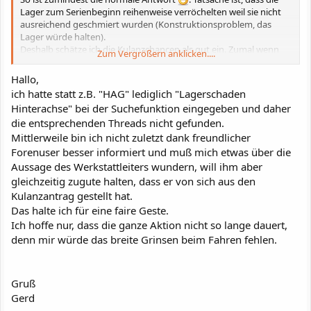
Lager zum Serienbeginn reihenweise verröchelten weil sie nicht
ausreichend geschmiert wurden (Konstruktionsproblem, das
Lager würde halten).
Deshalb schätze ich die Kulanzchancen als gut ein. Zumal wenn
Zum Vergrößern anklicken....
der Freundliche freundlich ist, selbstständig auf eine solche Idee
kommt und es auch gleich in Angriff nimmt und auch die
Hallo,
Randbedingungen stimmen (immer alles machen lassen).
ich hatte statt z.B. "HAG" lediglich "Lagerschaden
gerd
Hinterachse" bei der Suchefunktion eingegeben und daher
die entsprechenden Threads nicht gefunden.
Mittlerweile bin ich nicht zuletzt dank freundlicher
Forenuser besser informiert und muß mich etwas über die
Aussage des Werkstattleiters wundern, will ihm aber
gleichzeitig zugute halten, dass er von sich aus den
Kulanzantrag gestellt hat.
Das halte ich für eine faire Geste.
Ich hoffe nur, dass die ganze Aktion nicht so lange dauert,
denn mir würde das breite Grinsen beim Fahren fehlen.
Gruß
Gerd