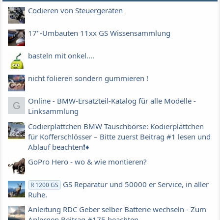
Codieren von Steuergeräten
17"-Umbauten 11xx GS Wissensammlung
basteln mit onkel....
nicht folieren sondern gummieren !
Online - BMW-Ersatzteil-Katalog für alle Modelle -
G
Linksammlung
Codierplättchen BMW Tauschbörse: Kodierplättchen
für Kofferschlösser – Bitte zuerst Beitrag #1 lesen und
Ablauf beachten❗️♦️
GoPro Hero - wo & wie montieren?
GS Reparatur und 50000 er Service, in aller
R 1200 GS
Ruhe.
Anleitung RDC Geber selber Batterie wechseln - Zum
Anlernen Beitrag #175 beachten