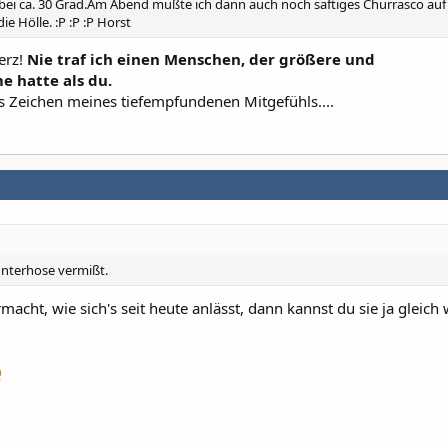
s bei ca. 30 Grad.Am Abend mußte ich dann auch noch saftiges Churrasco au
ie Hölle. :P :P :P Horst
erz!
Nie traf ich einen Menschen, der größere und
 hatte als du.
s Zeichen meines tiefempfundenen Mitgefühls....
Unterhose vermißt.
acht, wie sich's seit heute anlässt, dann kannst du sie ja gleich