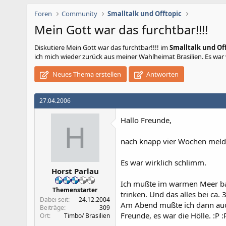
Foren
Community
Smalltalk und Offtopic
Mein Gott war das furchtbar!!!!
Diskutiere
Mein Gott war das furchtbar!!!!
im
Smalltalk und Of
ich mich wieder zurück aus meiner Wahlheimat Brasilien. Es war 
Neues Thema erstellen
Antworten
27.04.2006
Hallo Freunde,
H
nach knapp vier Wochen melde
Es war wirklich schlimm.
Horst Parlau
Ich mußte im warmen Meer bad
Themenstarter
trinken. Und das alles bei ca. 
Dabei seit
24.12.2004
Am Abend mußte ich dann auch
Beiträge
309
Freunde, es war die Hölle. :P :
Ort
Timbo/ Brasilien