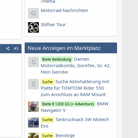
Thema
Motorrad-Nachrichten
G
Stilfser Tour
Neue Anzeigen im Marktplatz
#3
Damen
Biete Bekleidung
S
Motorradkombi, GoreTex, Gr. 42,
Hein Gericke
Suche Aktivhalterung mit
Suche
S
Platte für TOMTOM Rider 550
zum Anschluss an RAM Mount
BMW
Biete R 1200 GS (+ Adventure)
Navigator V
Tankrucksack SW Motech
Suche
Evo
Benötige
Suche