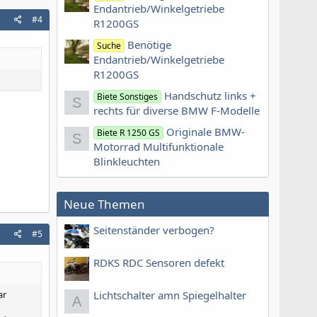
Endantrieb/Winkelgetriebe
#4
R1200GS
Benötige
Suche
Endantrieb/Winkelgetriebe
R1200GS
Handschutz links +
Biete Sonstiges
S
rechts für diverse BMW F-Modelle
Originale BMW-
Biete R 1250 GS
S
Motorrad Multifunktionale
Blinkleuchten
Neue Themen
Seitenständer verbogen?
#5
RDKS RDC Sensoren defekt
ar
Lichtschalter amn Spiegelhalter
A