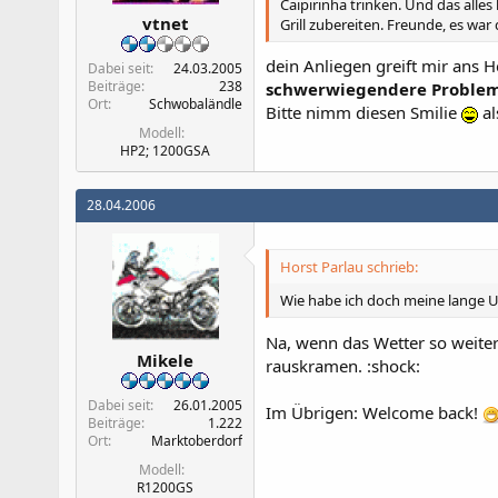
Caipirinha trinken. Und das alle
vtnet
Grill zubereiten. Freunde, es war d
dein Anliegen greift mir ans H
Dabei seit
24.03.2005
Beiträge
238
schwerwiegendere Probleme
Ort
Schwobaländle
Bitte nimm diesen Smilie
al
Modell
HP2; 1200GSA
28.04.2006
Horst Parlau schrieb:
Wie habe ich doch meine lange 
Na, wenn das Wetter so weiterm
Mikele
rauskramen. :shock:
Dabei seit
26.01.2005
Im Übrigen: Welcome back!
Beiträge
1.222
Ort
Marktoberdorf
Modell
R1200GS