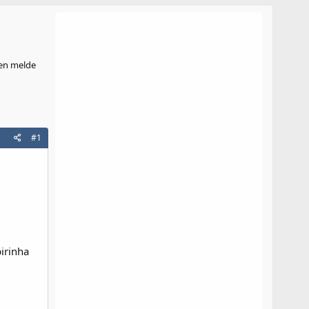
en melde
#1
irinha