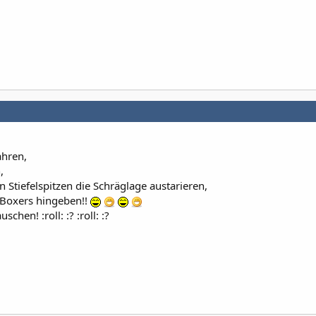
ahren,
,
 Stiefelspitzen die Schräglage austarieren,
Boxers hingeben!!
schen! :roll: :? :roll: :?