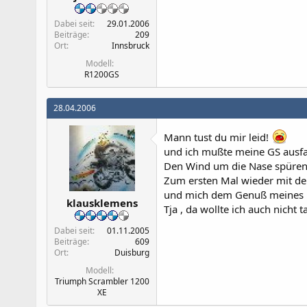
Dabei seit
29.01.2006
Beiträge
209
Ort
Innsbruck
Modell
R1200GS
28.04.2006
Mann tust du mir leid!
und ich mußte meine GS ausf
Den Wind um die Nase spüren
Zum ersten Mal wieder mit den
und mich dem Genuß meines 
klausklemens
Tja , da wollte ich auch nicht tau
Dabei seit
01.11.2005
Beiträge
609
Ort
Duisburg
Modell
Triumph Scrambler 1200
XE