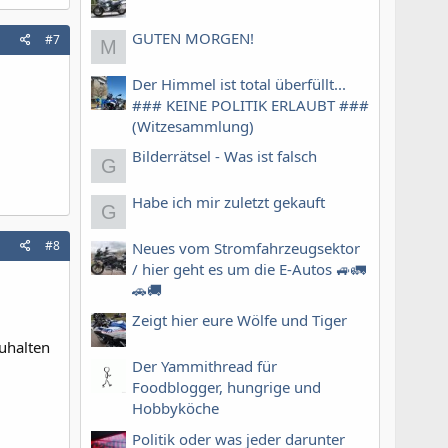
GUTEN MORGEN!
#7
M
Der Himmel ist total überfüllt...
### KEINE POLITIK ERLAUBT ###
(Witzesammlung)
Bilderrätsel - Was ist falsch
G
Habe ich mir zuletzt gekauft
G
#8
Neues vom Stromfahrzeugsektor
/ hier geht es um die E-Autos 🚙🚛
🚗🚚
Zeigt hier eure Wölfe und Tiger
zuhalten
Der Yammithread für
Foodblogger, hungrige und
Hobbyköche
Politik oder was jeder darunter