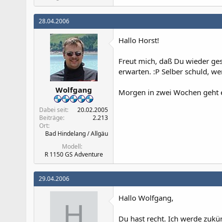
28.04.2006
Hallo Horst!
Freut mich, daß Du wieder ges
erwarten. :P Selber schuld, w
Wolfgang
Morgen in zwei Wochen geht es
Dabei seit
20.02.2005
Beiträge
2.213
Ort
Bad Hindelang / Allgäu
Modell
R 1150 GS Adventure
29.04.2006
Hallo Wolfgang,
H
Du hast recht. Ich werde zuk