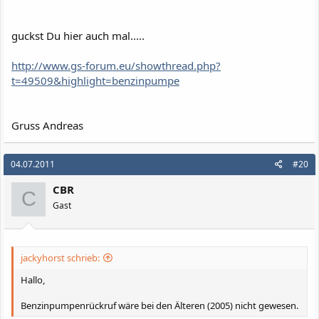
guckst Du hier auch mal.....
http://www.gs-forum.eu/showthread.php?
t=49509&highlight=benzinpumpe
Gruss Andreas
04.07.2011
#20
CBR
C
Gast
jackyhorst schrieb:
Hallo,
Benzinpumpenrückruf wäre bei den Älteren (2005) nicht gewesen.