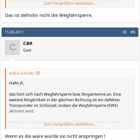
Versuch es mal mit einem Ersatzschlüssel und schau vorher
Zum Vergrößern anklicken....
nochmals ins Display, ob dort >>EWS<< erscheint.
Das ist definitiv nicht die Wegfahrsperre.
15.06.2011
#8
CBR
C
Gast
willi.k schrieb:
Hallo jh,
das hört sich nach Wegfahrsperre bzw. Ringantenne an. Eine
weitere Möglichkeit in der gleichen Richtung ist ein defekter
Transponder im Schlüssel, sodass die Wegfahrsperre (EWS)
aktiviert wird.
Versuch es mal mit einem Ersatzschlüssel und schau vorher
Zum Vergrößern anklicken....
nochmals ins Display, ob dort >>EWS<< erscheint.
Wenn es die wäre würde sie nicht anspringen !
Viel Erfolg!