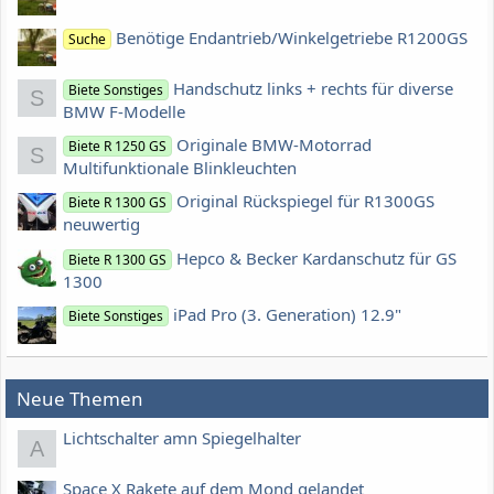
Benötige Endantrieb/Winkelgetriebe R1200GS
Suche
Handschutz links + rechts für diverse
Biete Sonstiges
S
BMW F-Modelle
Originale BMW-Motorrad
Biete R 1250 GS
S
Multifunktionale Blinkleuchten
Original Rückspiegel für R1300GS
Biete R 1300 GS
neuwertig
Hepco & Becker Kardanschutz für GS
Biete R 1300 GS
1300
iPad Pro (3. Generation) 12.9"
Biete Sonstiges
Neue Themen
Lichtschalter amn Spiegelhalter
A
Space X Rakete auf dem Mond gelandet