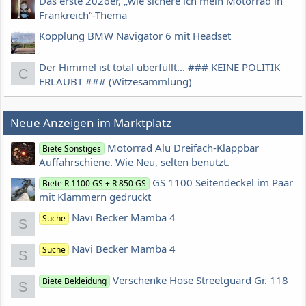
Das erste 2026er, „wie sichere ich mein Motorrad in
Frankreich“-Thema
Kopplung BMW Navigator 6 mit Headset
Der Himmel ist total überfüllt... ### KEINE POLITIK
C
ERLAUBT ### (Witzesammlung)
Neue Anzeigen im Marktplatz
Motorrad Alu Dreifach-Klappbar
Biete Sonstiges
Auffahrschiene. Wie Neu, selten benutzt.
GS 1100 Seitendeckel im Paar
Biete R 1100 GS + R 850 GS
mit Klammern gedruckt
Navi Becker Mamba 4
Suche
S
Navi Becker Mamba 4
Suche
S
Verschenke Hose Streetguard Gr. 118
Biete Bekleidung
S