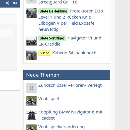
Streetguard Gr. 118
#4
Protektoren D3o
Biete Bekleidung
Level 1 und 2 Rücken Knie
Ellbogen Viper Held Exosafe
neuwertig
Navigator VI und
Biete Sonstiges
CR-Craddle
Kahedo Sitzbank hoch
Suche
saß,
Neue Themen
Zündschlüssel verloren/ verlegt
B
Ventilspiel
Kopplung BMW Navigator 6 mit
Headset
Ventilspielveränderung