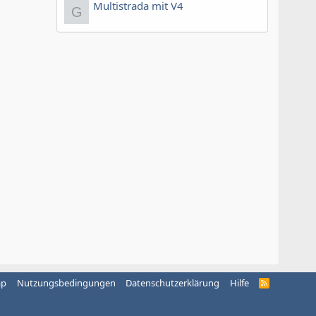
Multistrada mit V4
G
ap
Nutzungsbedingungen
Datenschutzerklärung
Hilfe
R
S
S