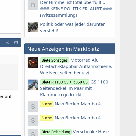
Der Himmel ist total überfüllt...
D
### KEINE POLITIK ERLAUBT ###
(Witzesammlung)
Politik oder was jeder darunter
versteht!
#3
Neue Anzeigen im Marktplatz
Motorrad Alu
Biete Sonstiges
Dreifach-Klappbar Auffahrschiene.
Wie Neu, selten benutzt.
GS 1100
Biete R 1100 GS + R 850 GS
Seitendeckel im Paar mit
Klammern gedruckt
er auf
Navi Becker Mamba 4
Suche
S
Navi Becker Mamba 4
Suche
S
Verschenke Hose
Biete Bekleidung
S