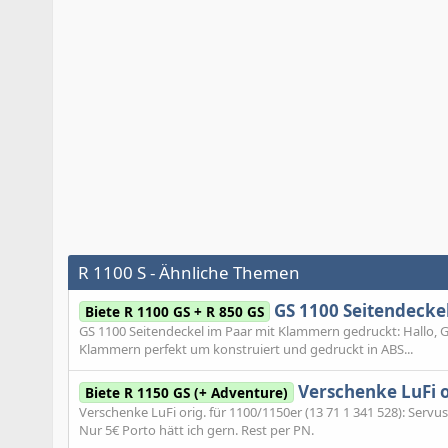
R 1100 S - Ähnliche Themen
GS 1100 Seitendecke
Biete R 1100 GS + R 850 GS
GS 1100 Seitendeckel im Paar mit Klammern gedruckt: Hallo, G
Klammern perfekt um konstruiert und gedruckt in ABS...
Verschenke LuFi or
Biete R 1150 GS (+ Adventure)
Verschenke LuFi orig. für 1100/1150er (13 71 1 341 528): Servus
Nur 5€ Porto hätt ich gern. Rest per PN.