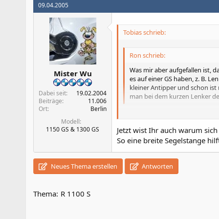
09.04.2005
Tobias schrieb:
Ron schrieb:
Was mir aber aufgefallen ist, da
Mister Wu
es auf einer GS haben, z. B. Le
kleiner Antipper und schon is
Dabei seit
19.02.2004
man bei dem kurzen Lenker der
Beiträge
11.006
Ort
Berlin
Genau das ist mir schon mal bei d
Modell
dachte ich, dass Lenken geht fast 
1150 GS & 1300 GS
Jetzt wist Ihr auch warum sich
So eine breite Segelstange hil
Neues Thema erstellen
Antworten
Thema:
R 1100 S