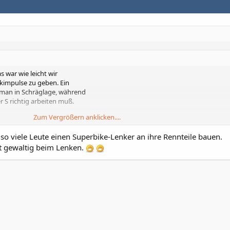
s war wie leicht wir
nkimpulse zu geben. Ein
t man in Schräglage, während
 S richtig arbeiten muß.
Zum Vergrößern anklicken....
er Rockster aufgefallen und jetzt bei der S. Nachdem ich wieder auf der GS 
von alleine....
 so viele Leute einen Superbike-Lenker an ihre Rennteile bauen.
Zum Vergrößern anklicken....
ft gewaltig beim Lenken.