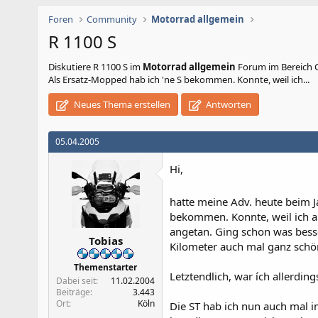
Foren
Community
Motorrad allgemein
R 1100 S
Diskutiere
R 1100 S
im
Motorrad allgemein
Forum im Bereich Co
Als Ersatz-Mopped hab ich 'ne S bekommen. Konnte, weil ich...
Neues Thema erstellen
Antworten
05.04.2005
Hi,
hatte meine Adv. heute beim J
bekommen. Konnte, weil ich ar
angetan. Ging schon was besser
Tobias
Kilometer auch mal ganz schö
Themenstarter
Letztendlich, war ích allerding
Dabei seit
11.02.2004
Beiträge
3.443
Ort
Köln
Die ST hab ich nun auch mal 