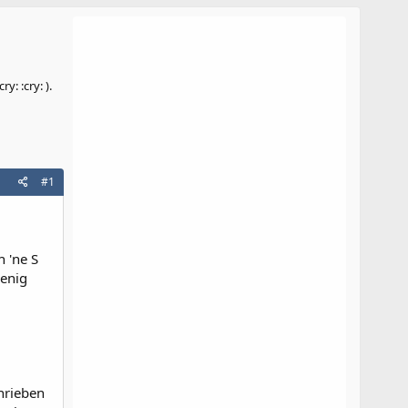
: :cry: ).
#1
h 'ne S
wenig
hrieben