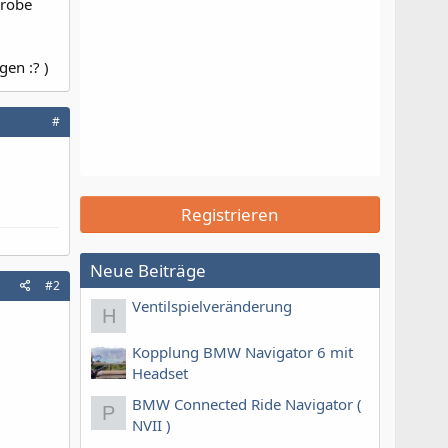
Probe
en :? )
#
Registrieren
Neue Beiträge
#2
Ventilspielveränderung
H
Kopplung BMW Navigator 6 mit
Headset
BMW Connected Ride Navigator (
P
NVII )