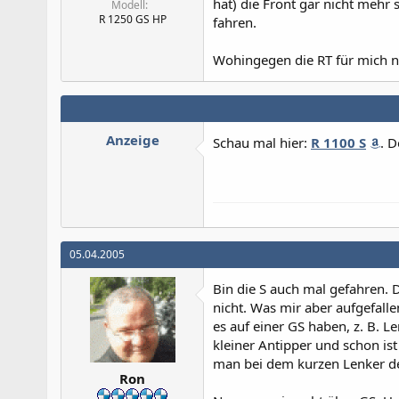
hat) die Front gar nicht mehr
Modell
R 1250 GS HP
fahren.
Wohingegen die RT für mich nu
Anzeige
Schau mal hier:
R 1100 S
. D
05.04.2005
Bin die S auch mal gefahren. D
nicht. Was mir aber aufgefallen
es auf einer GS haben, z. B. L
kleiner Antipper und schon is
man bei dem kurzen Lenker der
Ron