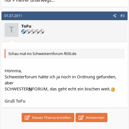
01.07.2011
#3
ToFu
T
Schau mal ins Schwesternforum f650.de
Hömma,
Schwesterforum hätte ich ja noch in Ordnung gefunden,
aber
SCHWESTER
N
FORUM, das geht echt ein bischen weit.
Gruß ToFu
Neues Thema erstellen
Antworten