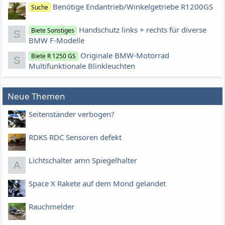
Benötige Endantrieb/Winkelgetriebe R1200GS
Suche
Handschutz links + rechts für diverse
Biete Sonstiges
S
BMW F-Modelle
Originale BMW-Motorrad
Biete R 1250 GS
S
Multifunktionale Blinkleuchten
Neue Themen
Seitenständer verbogen?
RDKS RDC Sensoren defekt
Lichtschalter amn Spiegelhalter
A
Space X Rakete auf dem Mond gelandet
Rauchmelder