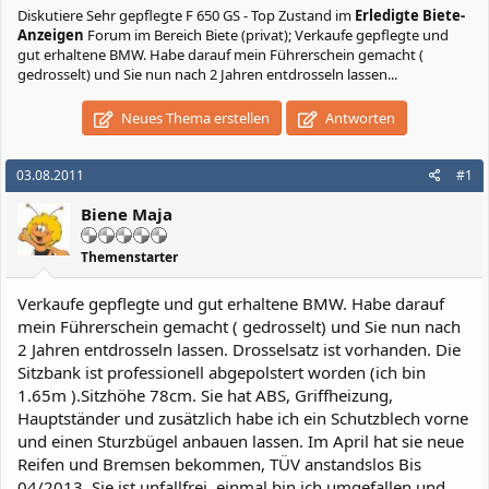
Diskutiere
Sehr gepflegte F 650 GS - Top Zustand
im
Erledigte Biete-
Anzeigen
Forum im Bereich Biete (privat); Verkaufe gepflegte und
gut erhaltene BMW. Habe darauf mein Führerschein gemacht (
gedrosselt) und Sie nun nach 2 Jahren entdrosseln lassen...
Neues Thema erstellen
Antworten
03.08.2011
#1
Biene Maja
Themenstarter
Verkaufe gepflegte und gut erhaltene BMW. Habe darauf
mein Führerschein gemacht ( gedrosselt) und Sie nun nach
2 Jahren entdrosseln lassen. Drosselsatz ist vorhanden. Die
Sitzbank ist professionell abgepolstert worden (ich bin
1.65m ).Sitzhöhe 78cm. Sie hat ABS, Griffheizung,
Hauptständer und zusätzlich habe ich ein Schutzblech vorne
und einen Sturzbügel anbauen lassen. Im April hat sie neue
Reifen und Bremsen bekommen, TÜV anstandslos Bis
04/2013. Sie ist unfallfrei, einmal bin ich umgefallen und