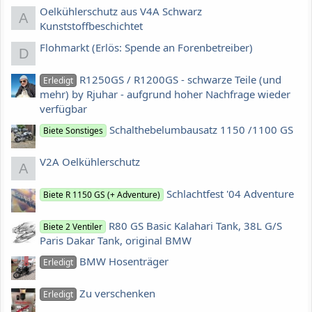
Oelkühlerschutz aus V4A Schwarz
A
Kunststoffbeschichtet
Flohmarkt (Erlös: Spende an Forenbetreiber)
D
R1250GS / R1200GS - schwarze Teile (und
Erledigt
mehr) by Rjuhar - aufgrund hoher Nachfrage wieder
verfügbar
Schalthebelumbausatz 1150 /1100 GS
Biete Sonstiges
V2A Oelkühlerschutz
A
Schlachtfest '04 Adventure
Biete R 1150 GS (+ Adventure)
R80 GS Basic Kalahari Tank, 38L G/S
Biete 2 Ventiler
Paris Dakar Tank, original BMW
BMW Hosenträger
Erledigt
Zu verschenken
Erledigt