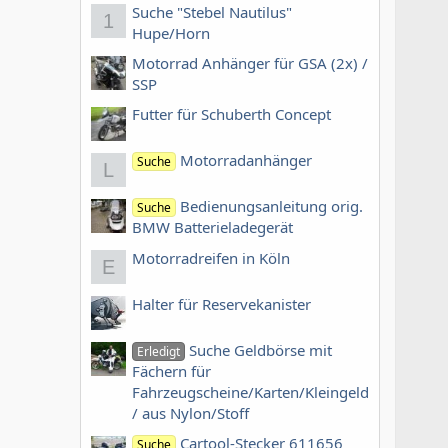
Suche "Stebel Nautilus"
1
Hupe/Horn
Motorrad Anhänger für GSA (2x) /
SSP
Futter für Schuberth Concept
Motorradanhänger
Suche
L
Bedienungsanleitung orig.
Suche
BMW Batterieladegerät
Motorradreifen in Köln
E
Halter für Reservekanister
Suche Geldbörse mit
Erledigt
Fächern für
Fahrzeugscheine/Karten/Kleingeld
/ aus Nylon/Stoff
Cartool-Stecker 611656
Suche