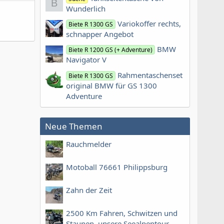
B
Wunderlich
Variokoffer rechts,
Biete R 1300 GS
schnapper Angebot
BMW
Biete R 1200 GS (+ Adventure)
Navigator V
Rahmentaschenset
Biete R 1300 GS
original BMW für GS 1300
Adventure
Neue Themen
Rauchmelder
Motoball 76661 Philippsburg
Zahn der Zeit
2500 Km Fahren, Schwitzen und
Staunen, unsere Seealpentour