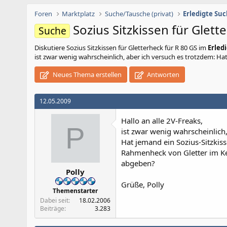
Foren
Marktplatz
Suche/Tausche (privat)
Erledigte Su
Sozius Sitzkissen für Glett
Suche
Diskutiere
Sozius Sitzkissen für Gletterheck für R 80 GS
im
Erled
ist zwar wenig wahrscheinlich, aber ich versuch es trotzdem: Hat
Neues Thema erstellen
Antworten
12.05.2009
Hallo an alle 2V-Freaks,
P
ist zwar wenig wahrscheinlich,
Hat jemand ein Sozius-Sitzkis
Rahmenheck von Gletter im Kel
abgeben?
Polly
Grüße, Polly
Themenstarter
Dabei seit
18.02.2006
Beiträge
3.283