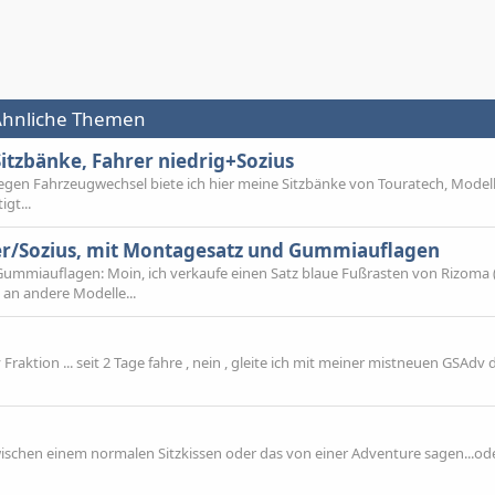
- Ähnliche Themen
itzbänke, Fahrer niedrig+Sozius
egen Fahrzeugwechsel biete ich hier meine Sitzbänke von Touratech, Model
gt...
er/Sozius, mit Montagesatz und Gummiauflagen
Gummiauflagen: Moin, ich verkaufe einen Satz blaue Fußrasten von Rizoma 
 an andere Modelle...
 Fraktion ... seit 2 Tage fahre , nein , gleite ich mit meiner mistneuen GSAdv 
wischen einem normalen Sitzkissen oder das von einer Adventure sagen...ode