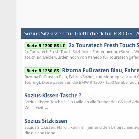
Sozius Sitzkissen für Gletterheck für R 80 GS 
2x Touratech Fresh Touch S
Biete R 1200 GS LC
2x Touratech Fresh Touch Sitzbänke, Fahrer niedrig+Sozius: W
Touch an. Beide wurden noch von Kahedo für Touratech geferti
Rizoma Fußrasten Blau, Fahr
Biete R 1250 GS
Rizoma Fußrasten Blau, Fahrer/Sozius, mit Montagesatz und 
Touring). Diese passen an die BMW R 1200 / 1250 GS aber auch
Sozius-Kissen-Tasche ?
Sozius-Kissen-Tasche ?: Ein Hallo an alle Treiber der GS und Adv
Welt - Geil -...
Sozius Sitzkissen
Sozius Sitzkissen: Hallo .. kann mir jemand den Unterschied z
die gleiche Höhe...