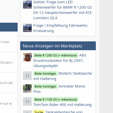
Gelöst: Frage zum LED
Scheinwerfer für BMW R 1200 GS
04-12 Hauptscheinwerfer mit ECE
Lumitecs QL4
Frage / Empfehlung Fahrwerks-
Erneuerung
l Fresh
Neue Anzeigen im Marktplatz
ABS
Biete R 1200 GS (+ Adventure)
Druckmodulator für Bj 2007,
(Escape +
Übungsobjekt
Motech Tanktasche
Biete Sonstiges
H
mit Haltering
durch die
Airtrailer Mono
Biete Sonstiges
Plus
Biete R 1150 GS (+ Adventure)
H
r hat es
TomTom Rider 400 mit Halterung
Tankseitentasche von
Suche