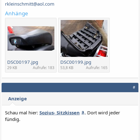
rkleinschmitt@aol.com
Anhänge
DSC00197.jpg
DSC00199.jpg
29 KB
Aufrufe: 183
53,8 KB
Aufrufe: 165
#
Anzeige
Schau mal hier:
Sozius- Sitzkissen
. Dort wird jeder
fündig.