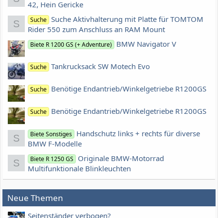
42, Hein Gericke
Suche Aktivhalterung mit Platte für TOMTOM
Suche
S
Rider 550 zum Anschluss an RAM Mount
BMW Navigator V
Biete R 1200 GS (+ Adventure)
Tankrucksack SW Motech Evo
Suche
Benötige Endantrieb/Winkelgetriebe R1200GS
Suche
Benötige Endantrieb/Winkelgetriebe R1200GS
Suche
Handschutz links + rechts für diverse
Biete Sonstiges
S
BMW F-Modelle
Originale BMW-Motorrad
Biete R 1250 GS
S
Multifunktionale Blinkleuchten
Neue Themen
Seitenständer verbogen?