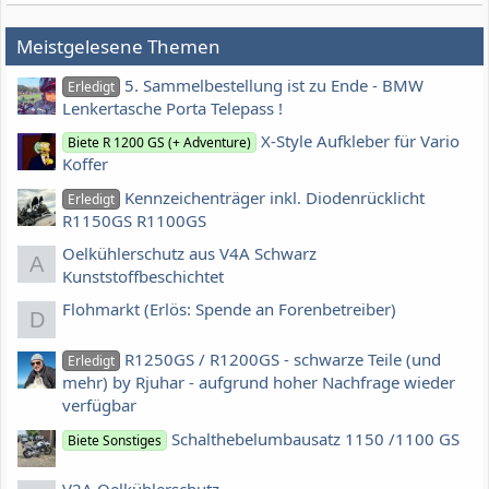
Meistgelesene Themen
5. Sammelbestellung ist zu Ende - BMW
Erledigt
Lenkertasche Porta Telepass !
X-Style Aufkleber für Vario
Biete R 1200 GS (+ Adventure)
Koffer
Kennzeichenträger inkl. Diodenrücklicht
Erledigt
R1150GS R1100GS
Oelkühlerschutz aus V4A Schwarz
A
Kunststoffbeschichtet
Flohmarkt (Erlös: Spende an Forenbetreiber)
D
R1250GS / R1200GS - schwarze Teile (und
Erledigt
mehr) by Rjuhar - aufgrund hoher Nachfrage wieder
verfügbar
Schalthebelumbausatz 1150 /1100 GS
Biete Sonstiges
V2A Oelkühlerschutz