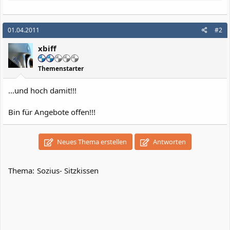
01.04.2011
#2
xbiff
Themenstarter
...und hoch damit!!!
Bin für Angebote offen!!!
Neues Thema erstellen
Antworten
Thema:
Sozius- Sitzkissen