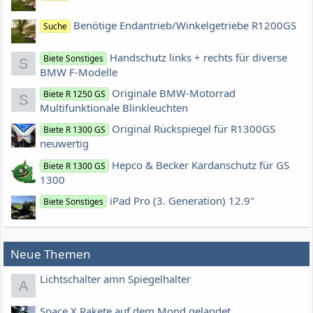
Benötige Endantrieb/Winkelgetriebe R1200GS
Suche
Handschutz links + rechts für diverse
Biete Sonstiges
S
BMW F-Modelle
Originale BMW-Motorrad
Biete R 1250 GS
S
Multifunktionale Blinkleuchten
Original Rückspiegel für R1300GS
Biete R 1300 GS
neuwertig
Hepco & Becker Kardanschutz für GS
Biete R 1300 GS
1300
iPad Pro (3. Generation) 12.9"
Biete Sonstiges
Neue Themen
Lichtschalter amn Spiegelhalter
A
Space X Rakete auf dem Mond gelandet