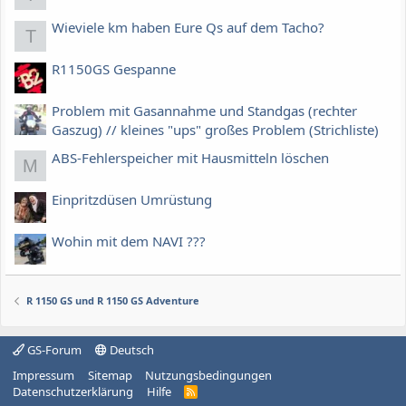
Wieviele km haben Eure Qs auf dem Tacho?
T
R1150GS Gespanne
Problem mit Gasannahme und Standgas (rechter
Gaszug) // kleines "ups" großes Problem (Strichliste)
ABS-Fehlerspeicher mit Hausmitteln löschen
M
Einpritzdüsen Umrüstung
Wohin mit dem NAVI ???
R 1150 GS und R 1150 GS Adventure
GS-Forum
Deutsch
Impressum
Sitemap
Nutzungsbedingungen
Datenschutzerklärung
Hilfe
R
S