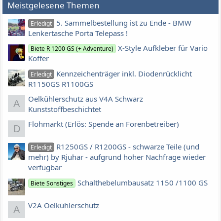
Meistgelesene Themen
5. Sammelbestellung ist zu Ende - BMW
Erledigt
Lenkertasche Porta Telepass !
X-Style Aufkleber für Vario
Biete R 1200 GS (+ Adventure)
Koffer
Kennzeichenträger inkl. Diodenrücklicht
Erledigt
R1150GS R1100GS
Oelkühlerschutz aus V4A Schwarz
A
Kunststoffbeschichtet
Flohmarkt (Erlös: Spende an Forenbetreiber)
D
R1250GS / R1200GS - schwarze Teile (und
Erledigt
mehr) by Rjuhar - aufgrund hoher Nachfrage wieder
verfügbar
Schalthebelumbausatz 1150 /1100 GS
Biete Sonstiges
V2A Oelkühlerschutz
A