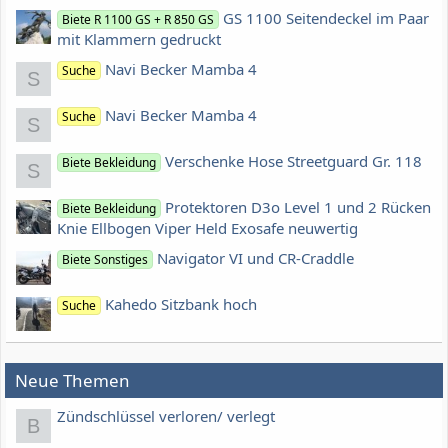
GS 1100 Seitendeckel im Paar
Biete R 1100 GS + R 850 GS
mit Klammern gedruckt
Navi Becker Mamba 4
Suche
S
Navi Becker Mamba 4
Suche
S
Verschenke Hose Streetguard Gr. 118
Biete Bekleidung
S
Protektoren D3o Level 1 und 2 Rücken
Biete Bekleidung
Knie Ellbogen Viper Held Exosafe neuwertig
Navigator VI und CR-Craddle
Biete Sonstiges
Kahedo Sitzbank hoch
Suche
Neue Themen
Zündschlüssel verloren/ verlegt
B