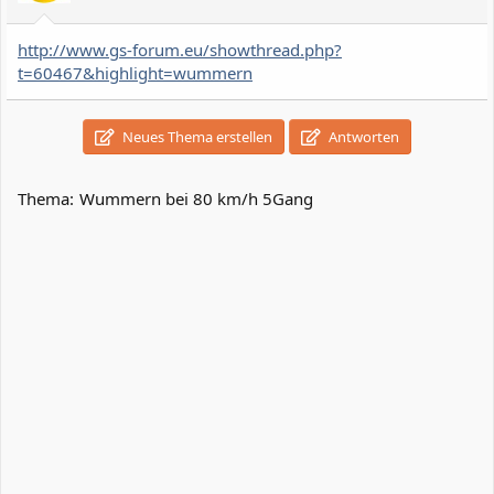
http://www.gs-forum.eu/showthread.php?
t=60467&highlight=wummern
Neues Thema erstellen
Antworten
Thema:
Wummern bei 80 km/h 5Gang