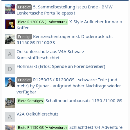
5. Sammelbestellung ist zu Ende - BMW
Erledigt
Lenkertasche Porta Telepass !
X-Style Aufkleber für Vario
Biete R 1200 GS (+ Adventure)
Koffer
Kennzeichenträger inkl. Diodenrücklicht
Erledigt
R1150GS R1100GS
Oelkühlerschutz aus V4A Schwarz
A
Kunststoffbeschichtet
Flohmarkt (Erlös: Spende an Forenbetreiber)
D
R1250GS / R1200GS - schwarze Teile (und
Erledigt
mehr) by Rjuhar - aufgrund hoher Nachfrage wieder
verfügbar
Schalthebelumbausatz 1150 /1100 GS
Biete Sonstiges
V2A Oelkühlerschutz
A
Schlachtfest '04 Adventure
Biete R 1150 GS (+ Adventure)