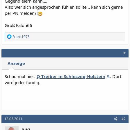
Gegend eiern kann....
Also wer sich angesprochen fühlen sollte... kann sich gerne
per PN melden?!
Gruß Falon66
R
Frank1975
e
a
k
#
t
i
Anzeige
o
n
e
Schau mal hier:
Q-Treiber in Schleswig-Holstein
. Dort
n
wird jeder fündig.
:
13.03.2011
#2
bug