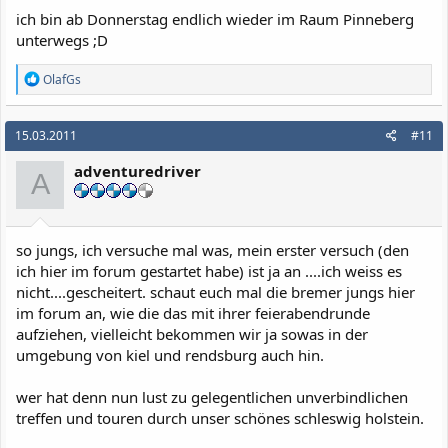
ich bin ab Donnerstag endlich wieder im Raum Pinneberg
unterwegs ;D
R
OlafGs
e
a
k
15.03.2011
#11
t
i
adventuredriver
o
A
n
e
n
:
so jungs, ich versuche mal was, mein erster versuch (den
ich hier im forum gestartet habe) ist ja an ....ich weiss es
nicht....gescheitert. schaut euch mal die bremer jungs hier
im forum an, wie die das mit ihrer feierabendrunde
aufziehen, vielleicht bekommen wir ja sowas in der
umgebung von kiel und rendsburg auch hin.
wer hat denn nun lust zu gelegentlichen unverbindlichen
treffen und touren durch unser schönes schleswig holstein.