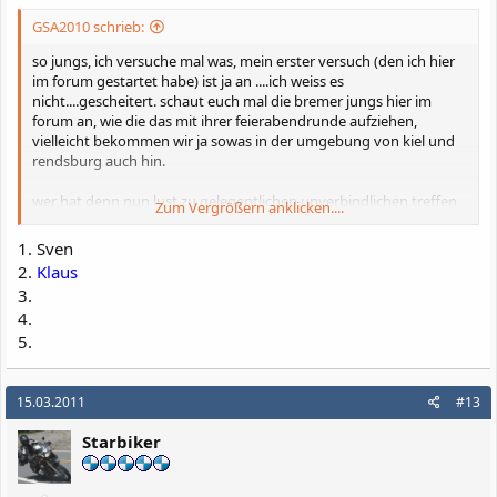
GSA2010 schrieb:
so jungs, ich versuche mal was, mein erster versuch (den ich hier
im forum gestartet habe) ist ja an ....ich weiss es
nicht....gescheitert. schaut euch mal die bremer jungs hier im
forum an, wie die das mit ihrer feierabendrunde aufziehen,
vielleicht bekommen wir ja sowas in der umgebung von kiel und
rendsburg auch hin.
wer hat denn nun lust zu gelegentlichen unverbindlichen treffen
Zum Vergrößern anklicken....
und touren durch unser schönes schleswig holstein.
1. Sven
ich fang mal mit der liste......wer mitmachen möchte bitte
2.
Klaus
eintragen ...das ist eine aufforderung
,
3.
4.
wenn wir das denn hier mal geklärt haben, dann können wir auch
mal ne ausfahrt organisieren. das muss doch irgendwie machbar
5.
sein
gruss sven
15.03.2011
#13
Starbiker