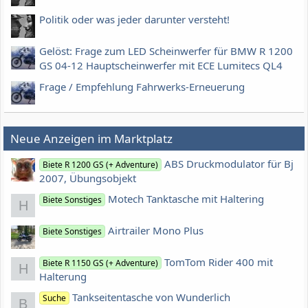
Politik oder was jeder darunter versteht!
Gelöst: Frage zum LED Scheinwerfer für BMW R 1200
GS 04-12 Hauptscheinwerfer mit ECE Lumitecs QL4
Frage / Empfehlung Fahrwerks-Erneuerung
Neue Anzeigen im Marktplatz
ABS Druckmodulator für Bj
Biete R 1200 GS (+ Adventure)
2007, Übungsobjekt
Motech Tanktasche mit Haltering
Biete Sonstiges
H
Airtrailer Mono Plus
Biete Sonstiges
TomTom Rider 400 mit
Biete R 1150 GS (+ Adventure)
H
Halterung
Tankseitentasche von Wunderlich
Suche
B