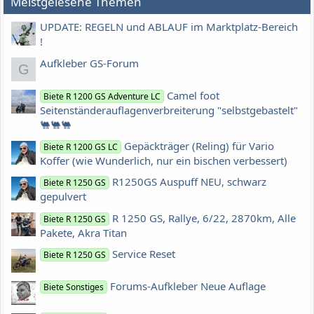
Meistgelesene Themen
UPDATE: REGELN und ABLAUF im Marktplatz-Bereich
!
Aufkleber GS-Forum
G
Camel foot
Biete R 1200 GS Adventure LC
Seitenständerauflagenverbreiterung "selbstgebastelt"
🐫🐫🐫
Gepäckträger (Reling) für Vario
Biete R 1200 GS LC
Koffer (wie Wunderlich, nur ein bischen verbessert)
R1250GS Auspuff NEU, schwarz
Biete R 1250 GS
gepulvert
R 1250 GS, Rallye, 6/22, 2870km, Alle
Biete R 1250 GS
Pakete, Akra Titan
Service Reset
Biete R 1250 GS
Forums-Aufkleber Neue Auflage
Biete Sonstiges