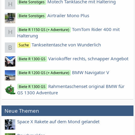
Motech Tanktasche mit Haltering
Biete Sonstiges
H
Airtrailer Mono Plus
Biete Sonstiges
TomTom Rider 400 mit
Biete R 1150 GS (+ Adventure)
H
Halterung
Tankseitentasche von Wunderlich
Suche
B
Variokoffer rechts, schnapper Angebot
Biete R 1300 GS
BMW Navigator V
Biete R 1200 GS (+ Adventure)
Rahmentaschenset original BMW für
Biete R 1300 GS
GS 1300 Adventure
Neue Themen
Space X Rakete auf dem Mond gelandet