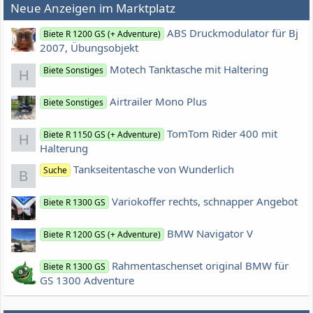
Neue Anzeigen im Marktplatz
ABS Druckmodulator für Bj
Biete R 1200 GS (+ Adventure)
2007, Übungsobjekt
Motech Tanktasche mit Haltering
Biete Sonstiges
H
Airtrailer Mono Plus
Biete Sonstiges
TomTom Rider 400 mit
Biete R 1150 GS (+ Adventure)
H
Halterung
Tankseitentasche von Wunderlich
Suche
B
Variokoffer rechts, schnapper Angebot
Biete R 1300 GS
BMW Navigator V
Biete R 1200 GS (+ Adventure)
Rahmentaschenset original BMW für
Biete R 1300 GS
GS 1300 Adventure