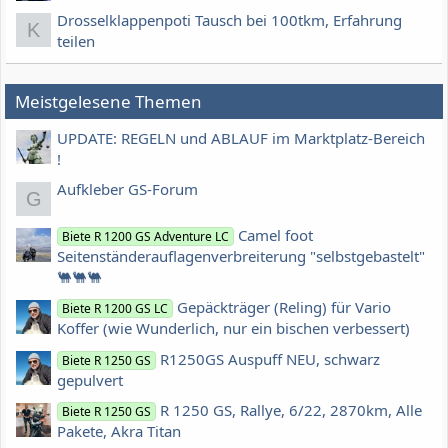
Drosselklappenpoti Tausch bei 100tkm, Erfahrung
K
teilen
Meistgelesene Themen
UPDATE: REGELN und ABLAUF im Marktplatz-Bereich
!
Aufkleber GS-Forum
G
Camel foot
Biete R 1200 GS Adventure LC
Seitenständerauflagenverbreiterung "selbstgebastelt"
🐫🐫🐫
Gepäckträger (Reling) für Vario
Biete R 1200 GS LC
Koffer (wie Wunderlich, nur ein bischen verbessert)
R1250GS Auspuff NEU, schwarz
Biete R 1250 GS
gepulvert
R 1250 GS, Rallye, 6/22, 2870km, Alle
Biete R 1250 GS
Pakete, Akra Titan