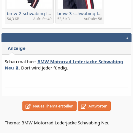
bmw-2-schwabing-laederjakke-blaa-herre-76128504902-xpedit.jpg
bmw-3-schwabing-laederjakke-blaa-herre-76128504902-xpedit.jpg
54,3 KB
Aufrufe: 49
53,5 KB
Aufrufe: 58
#
Anzeige
Schau mal hier:
BMW Motorrad Lederjacke Schwabing
Neu
. Dort wird jeder fündig.
Neues Thema erstellen
Antworten
Thema:
BMW Motorrad Lederjacke Schwabing Neu