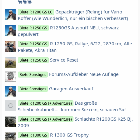
🐫🐫🐫
Gepäckträger (Reling) für Vario
Biete R 1200 GS LC
Koffer (wie Wunderlich, nur ein bischen verbessert)
R1250GS Auspuff NEU, schwarz
Biete R 1250 GS
gepulvert
R 1250 GS, Rallye, 6/22, 2870km, Alle
Biete R 1250 GS
Pakete, Akra Titan
Service Reset
Biete R 1250 GS
Forums-Aufkleber Neue Auflage
Biete Sonstiges
Garagen Ausverkauf
Biete Sonstiges
Das große
Biete R 1200 GS (+ Adventure)
G
Scheibenkabinett.... kommen Sie rein, schauen Sie!
Schlachte R1200GS K25 Bj.
Biete R 1200 GS (+ Adventure)
2009
R 1300 GS Trophy
Biete R 1300 GS