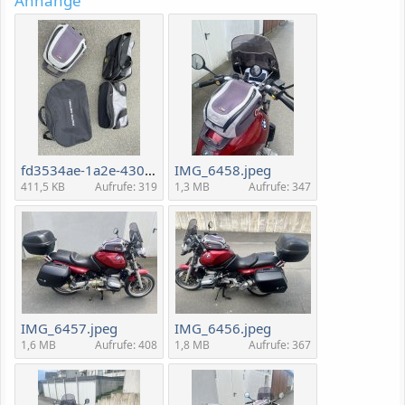
Anhänge
fd3534ae-1a2e-430d-b6fb-8d07e014b7c2.jpeg
IMG_6458.jpeg
411,5 KB
Aufrufe: 319
1,3 MB
Aufrufe: 347
IMG_6457.jpeg
IMG_6456.jpeg
1,6 MB
Aufrufe: 408
1,8 MB
Aufrufe: 367