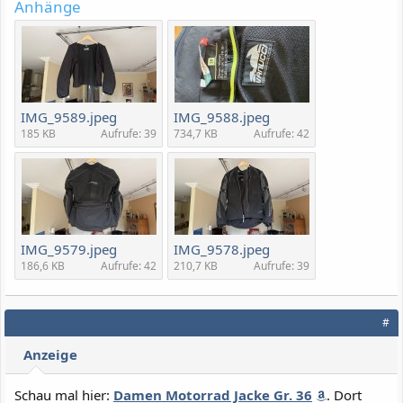
Anhänge
IMG_9589.jpeg
IMG_9588.jpeg
185 KB
Aufrufe: 39
734,7 KB
Aufrufe: 42
IMG_9579.jpeg
IMG_9578.jpeg
186,6 KB
Aufrufe: 42
210,7 KB
Aufrufe: 39
#
Anzeige
Schau mal hier:
Damen Motorrad Jacke Gr. 36
. Dort