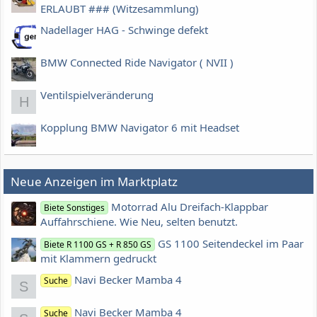
ERLAUBT ### (Witzesammlung)
Nadellager HAG - Schwinge defekt
BMW Connected Ride Navigator ( NVII )
Ventilspielveränderung
H
Kopplung BMW Navigator 6 mit Headset
Neue Anzeigen im Marktplatz
Motorrad Alu Dreifach-Klappbar
Biete Sonstiges
Auffahrschiene. Wie Neu, selten benutzt.
GS 1100 Seitendeckel im Paar
Biete R 1100 GS + R 850 GS
mit Klammern gedruckt
Navi Becker Mamba 4
Suche
S
Navi Becker Mamba 4
Suche