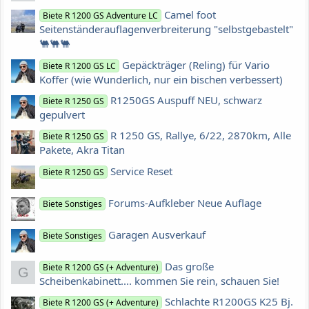
Camel foot
Biete R 1200 GS Adventure LC
Seitenständerauflagenverbreiterung "selbstgebastelt"
🐫🐫🐫
Gepäckträger (Reling) für Vario
Biete R 1200 GS LC
Koffer (wie Wunderlich, nur ein bischen verbessert)
R1250GS Auspuff NEU, schwarz
Biete R 1250 GS
gepulvert
R 1250 GS, Rallye, 6/22, 2870km, Alle
Biete R 1250 GS
Pakete, Akra Titan
Service Reset
Biete R 1250 GS
Forums-Aufkleber Neue Auflage
Biete Sonstiges
Garagen Ausverkauf
Biete Sonstiges
Das große
Biete R 1200 GS (+ Adventure)
G
Scheibenkabinett.... kommen Sie rein, schauen Sie!
Schlachte R1200GS K25 Bj.
Biete R 1200 GS (+ Adventure)