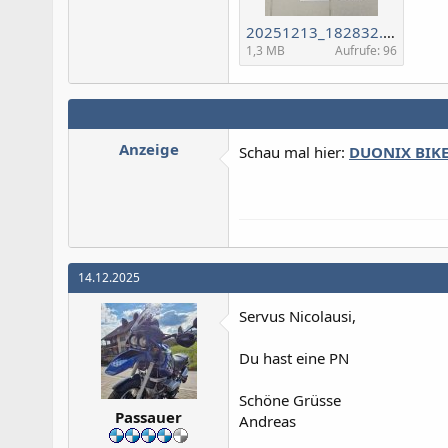
20251213_182832.jpg
1,3 MB
Aufrufe: 96
Anzeige
Schau mal hier:
DUONIX BIK
14.12.2025
Servus Nicolausi,
Du hast eine PN
Schöne Grüsse
Passauer
Andreas