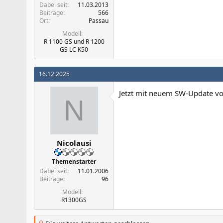
Dabei seit
11.03.2013
Beiträge
566
Ort
Passau
Modell
R 1100 GS und R 1200
GS LC K50
16.12.2025
Jetzt mit neuem SW-Update v
N
Nicolausi
Themenstarter
Dabei seit
11.01.2006
Beiträge
96
Modell
R1300GS