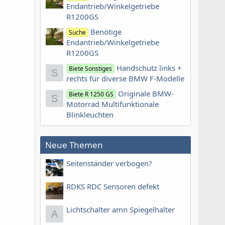
Endantrieb/Winkelgetriebe
R1200GS
Benötige
Suche
Endantrieb/Winkelgetriebe
R1200GS
Handschutz links +
Biete Sonstiges
S
rechts für diverse BMW F-Modelle
Originale BMW-
Biete R 1250 GS
S
Motorrad Multifunktionale
Blinkleuchten
Neue Themen
Seitenständer verbogen?
RDKS RDC Sensoren defekt
Lichtschalter amn Spiegelhalter
A