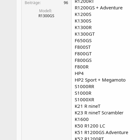
R1200RT
Beiträge
96
R1200GS + Adventure
Modell
K1200S
R1300GS
K1300S
K1300R
K1300GT
F650GS
F800ST
F800GT
F800GS
F800R
HP4
HP2 Sport + Megamoto
S1000RR
S1000R
S1000XR
K21 R nineT
K23 R nineT Scrambler
K1600
K50 R1200 LC
K51 R1200GS Adventure
K52 R1200RT