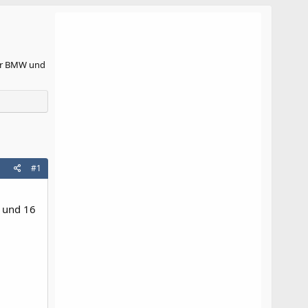
für BMW und
#1
. und 16