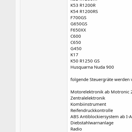
K53 R1200R
K54 R1200RS
F700GS
G650GS
F650XX
C600
C650
G450
K17
K50 R1250 GS
Husquarna Nuda 900
folgende Steuergräte werden 
Motorelektronik ab Motronic 
Zentralelektronik
Kombiinstrument
Reifendruckkontrolle
ABS Antiblockiersystem ab I-
Diebstahlwarnanlage
Radio