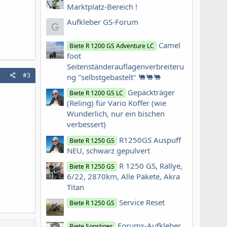
Marktplatz-Bereich !
Aufkleber GS-Forum
G
Camel
Biete R 1200 GS Adventure LC
foot
Seitenständerauflagenverbreiteru
#3
ng "selbstgebastelt" 🐫🐫🐫
Gepäckträger
Biete R 1200 GS LC
(Reling) für Vario Koffer (wie
Wunderlich, nur ein bischen
verbessert)
R1250GS Auspuff
Biete R 1250 GS
NEU, schwarz gepulvert
R 1250 GS, Rallye,
Biete R 1250 GS
6/22, 2870km, Alle Pakete, Akra
Titan
Service Reset
Biete R 1250 GS
Forums-Aufkleber
Biete Sonstiges