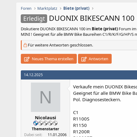
Foren
Marktplatz
Biete (privat)
DUONIX BIKESCANN 100
Erledigt
Diskutiere
DUONIX BIKESCANN 100
im
Biete (privat)
Forum im 
MINI ! Geeignet für alle BMW Bike Baureihen C1/R/K/F/G/HP/S mi
Für weitere Antworten geschlossen.
Neues Thema erstellen
Antworten
14.12.2025
Verkaufe mein DUONIX Bikesc
N
Geeignet für alle BMW Bike B
Pol. Diagnosesteckern.
C1
Nicolausi
R1100S
R1150
Themenstarter
R1200R
Dabei seit
11.01.2006