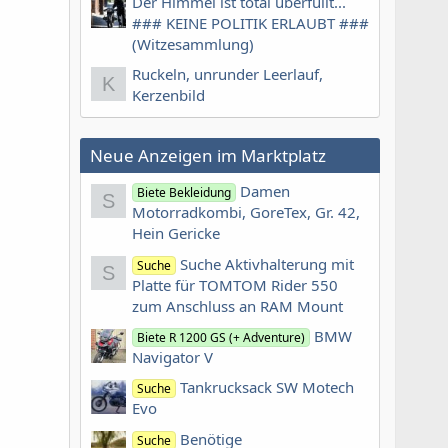
Der Himmel ist total überfüllt...
### KEINE POLITIK ERLAUBT ###
(Witzesammlung)
Ruckeln, unrunder Leerlauf,
K
Kerzenbild
Neue Anzeigen im Marktplatz
Damen
Biete Bekleidung
S
Motorradkombi, GoreTex, Gr. 42,
Hein Gericke
Suche Aktivhalterung mit
Suche
S
Platte für TOMTOM Rider 550
zum Anschluss an RAM Mount
BMW
Biete R 1200 GS (+ Adventure)
Navigator V
Tankrucksack SW Motech
Suche
Evo
Benötige
Suche