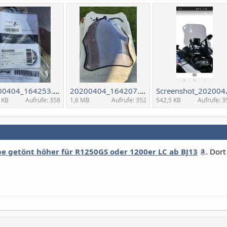
20200404_164253.jpg
20200404_164207.jpg
Screenshot_2
 KB
Aufrufe: 358
1,6 MB
Aufrufe: 352
542,5 KB
Aufrufe: 3
e getönt höher für R1250GS oder 1200er LC ab BJ13
. Dort