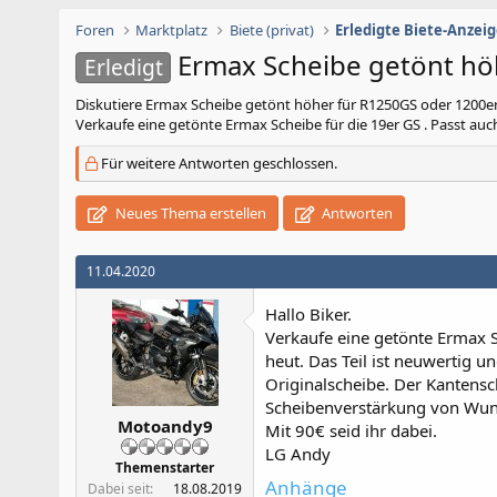
Foren
Marktplatz
Biete (privat)
Erledigte Biete-Anzei
Ermax Scheibe getönt hö
Erledigt
Diskutiere
Ermax Scheibe getönt höher für R1250GS oder 1200er
Verkaufe eine getönte Ermax Scheibe für die 19er GS . Passt auch 
Für weitere Antworten geschlossen.
Neues Thema erstellen
Antworten
11.04.2020
Hallo Biker.
Verkaufe eine getönte Ermax Sc
heut. Das Teil ist neuwertig u
Originalscheibe. Der Kantens
Scheibenverstärkung von Wunde
Motoandy9
Mit 90€ seid ihr dabei.
LG Andy
Themenstarter
Anhänge
Dabei seit
18.08.2019