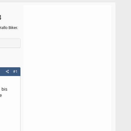
3
allo Biker.
#1
 bis
e