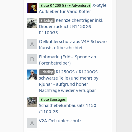
X-Style
Biete R 1200 GS (+ Adventure)
Aufkleber für Vario Koffer
Kennzeichenträger inkl.
Erledigt
Diodenrücklicht R1150GS
R1100GS
Oelkühlerschutz aus V4A Schwarz
A
Kunststoffbeschichtet
Flohmarkt (Erlös: Spende an
D
Forenbetreiber)
R1250GS / R1200GS -
Erledigt
schwarze Teile (und mehr) by
Rjuhar - aufgrund hoher
Nachfrage wieder verfügbar
Biete Sonstiges
Schalthebelumbausatz 1150
/1100 GS
V2A Oelkühlerschutz
A