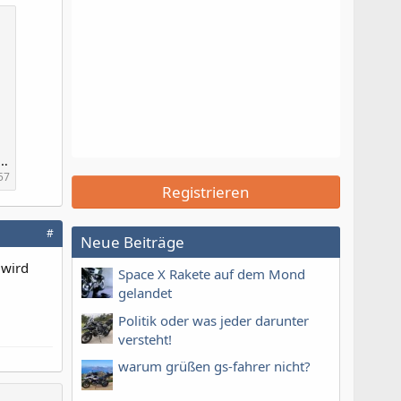
0200411-163436_eBay Kleinanzeigen.jpg
57
Registrieren
#
Neue Beiträge
 wird
Space X Rakete auf dem Mond
gelandet
Politik oder was jeder darunter
versteht!
warum grüßen gs-fahrer nicht?