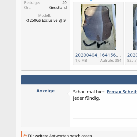
Beiträge
40
Ort
Geestland
Modell
R1250GS Exclusive BJ !9
20200404_164156.jpg
1,6 MB
Aufrufe: 384
825,7
Anzeige
Schau mal hier:
Ermax Scheib
jeder fündig.
Für weitere Antworten geschlossen.