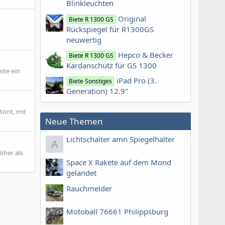
Blinkleuchten
Original
Biete R 1300 GS
Rückspiegel für R1300GS
neuwertig
Hepco & Becker
Biete R 1300 GS
Kardanschutz für GS 1300
ite ein
iPad Pro (3.
Biete Sonstiges
Generation) 12.9"
tönt, mit
Neue Themen
Lichtschalter amn Spiegelhalter
A
öher als
Space X Rakete auf dem Mond
gelandet
Rauchmelder
Motoball 76661 Philippsburg