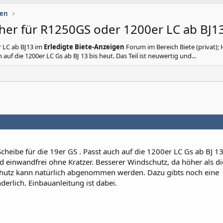
gen
her für R1250GS oder 1200er LC ab BJ1
 LC ab BJ13
im
Erledigte Biete-Anzeigen
Forum im Bereich Biete (privat); H
auf die 1200er LC Gs ab BJ 13 bis heut. Das Teil ist neuwertig und...
heibe für die 19er GS . Passt auch auf die 1200er LC Gs ab BJ 13
nd einwandfrei ohne Kratzer. Besserer Windschutz, da höher als di
chutz kann natürlich abgenommen werden. Dazu gibts noch eine
rlich. Einbauanleitung ist dabei.