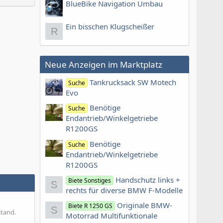
BlueBike Navigation Umbau
Ein bisschen Klugscheißer
R
Neue Anzeigen im Marktplatz
Tankrucksack SW Motech
Suche
Evo
Benötige
Suche
Endantrieb/Winkelgetriebe
R1200GS
Benötige
Suche
Endantrieb/Winkelgetriebe
R1200GS
Handschutz links +
Biete Sonstiges
S
rechts für diverse BMW F-Modelle
Originale BMW-
Biete R 1250 GS
S
stand.
Motorrad Multifunktionale