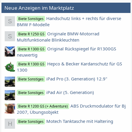
Neue Anzeigen im Marktplatz
Handschutz links + rechts für diverse
Biete Sonstiges
S
BMW F-Modelle
Originale BMW-Motorrad
Biete R 1250 GS
S
Multifunktionale Blinkleuchten
Original Rückspiegel für R1300GS
Biete R 1300 GS
neuwertig
Hepco & Becker Kardanschutz für GS
Biete R 1300 GS
1300
iPad Pro (3. Generation) 12.9"
Biete Sonstiges
iPad Air (5. Generation)
Biete Sonstiges
ABS Druckmodulator für Bj
Biete R 1200 GS (+ Adventure)
2007, Übungsobjekt
Motech Tanktasche mit Haltering
Biete Sonstiges
H