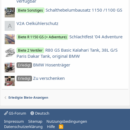
verfügbar
Schalthebelumbausatz 1150 /1100 GS
Biete Sonstiges
V2A Oelkühlerschutz
A
Schlachtfest '04 Adventure
Biete R 1150 GS (+ Adventure)
R80 GS Basic Kalahari Tank, 38L G/S
Biete 2 Ventiler
Paris Dakar Tank, original BMW
BMW Hosenträger
Erledigt
Zu verschenken
Erledigt
Erledigte Biete-Anzeigen
GS-Forum
Deutsch
Impressum
Sitemap
Nutzungsbedingungen
Datenschutzerklärung
Hilfe
R