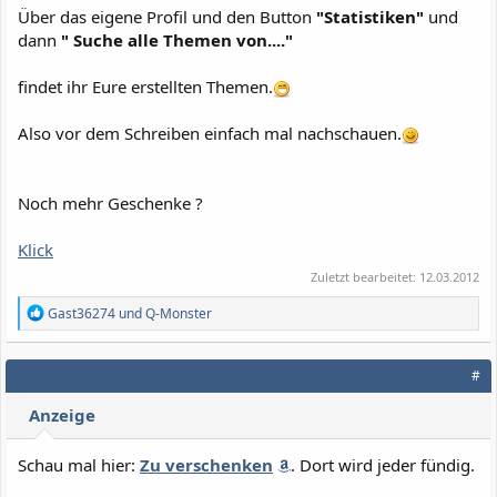
Über das eigene Profil und den Button
"Statistiken"
und
dann
" Suche alle Themen von...."
findet ihr Eure erstellten Themen.
Also vor dem Schreiben einfach mal nachschauen.
Noch mehr Geschenke ?
Klick
Zuletzt bearbeitet:
12.03.2012
R
Gast36274
und
Q-Monster
e
a
k
#
t
i
Anzeige
o
n
e
Schau mal hier:
Zu verschenken
. Dort wird jeder fündig.
n
: