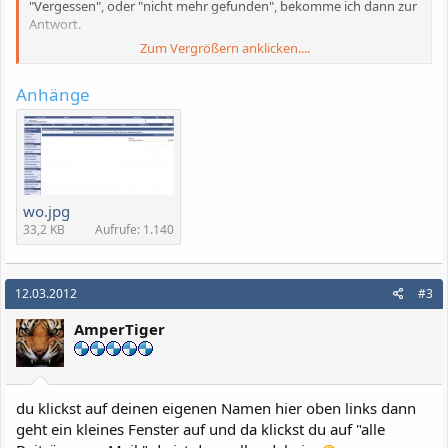
"Vergessen", oder "nicht mehr gefunden", bekomme ich dann zur
Antwort.
Zum Vergrößern anklicken....
Über das eigene Profil und den Button
"Statistiken"
und dann
"
Suche alle Themen von...."
Anhänge
findet ihr Eure erstellten Themen.
Also vor dem Schreiben einfach mal nachschauen.
Noch mehr Geschenke ?
wo.jpg
33,2 KB
Aufrufe: 1.140
Klick
12.03.2012
#3
AmperTiger
du klickst auf deinen eigenen Namen hier oben links dann
geht ein kleines Fenster auf und da klickst du auf "alle