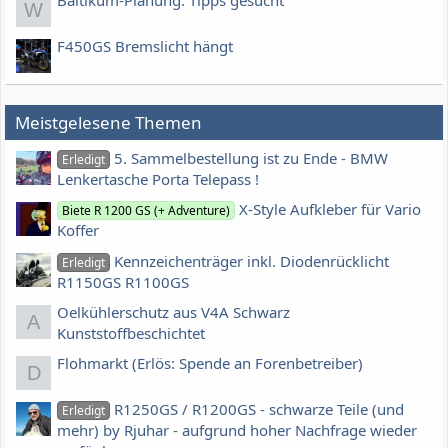
Baltikum-Planung: Tipps gesucht
W
F450GS Bremslicht hängt
Meistgelesene Themen
5. Sammelbestellung ist zu Ende - BMW
Erledigt
Lenkertasche Porta Telepass !
X-Style Aufkleber für Vario
Biete R 1200 GS (+ Adventure)
Koffer
Kennzeichenträger inkl. Diodenrücklicht
Erledigt
R1150GS R1100GS
Oelkühlerschutz aus V4A Schwarz
A
Kunststoffbeschichtet
Flohmarkt (Erlös: Spende an Forenbetreiber)
D
R1250GS / R1200GS - schwarze Teile (und
Erledigt
mehr) by Rjuhar - aufgrund hoher Nachfrage wieder