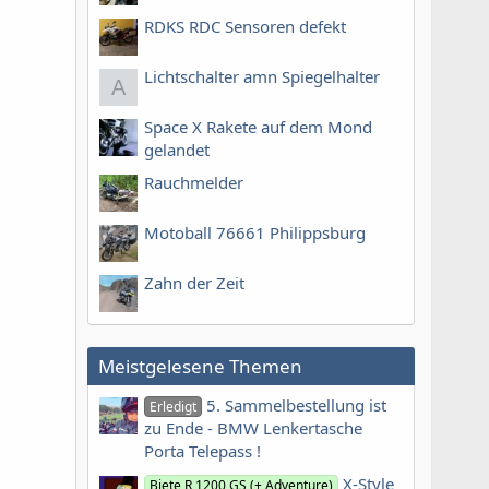
RDKS RDC Sensoren defekt
Lichtschalter amn Spiegelhalter
A
Space X Rakete auf dem Mond
gelandet
Rauchmelder
Motoball 76661 Philippsburg
Zahn der Zeit
Meistgelesene Themen
5. Sammelbestellung ist
Erledigt
zu Ende - BMW Lenkertasche
Porta Telepass !
X-Style
Biete R 1200 GS (+ Adventure)