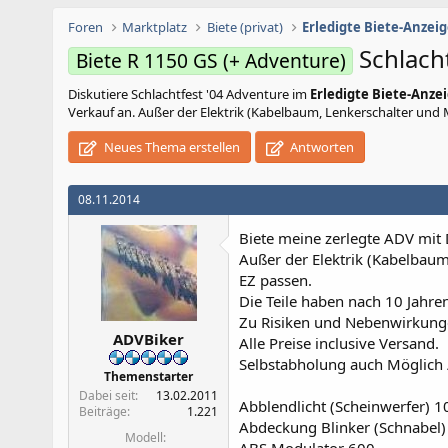
Foren
Marktplatz
Biete (privat)
Erledigte Biete-Anzei
Schlach
Biete R 1150 GS (+ Adventure)
Diskutiere
Schlachtfest '04 Adventure
im
Erledigte Biete-Anze
Verkauf an. Außer der Elektrik (Kabelbaum, Lenkerschalter und Mot
Neues Thema erstellen
Antworten
08.11.2014
Biete meine zerlegte ADV mit
Außer der Elektrik (Kabelbaum,
EZ passen.
Die Teile haben nach 10 Jahren
Zu Risiken und Nebenwirkunge
ADVBiker
Alle Preise inclusive Versand.
Selbstabholung auch Möglich /
Themenstarter
Dabei seit
13.02.2011
Abblendlicht (Scheinwerfer) 1
Beiträge
1.221
Abdeckung Blinker (Schnabel)
Modell