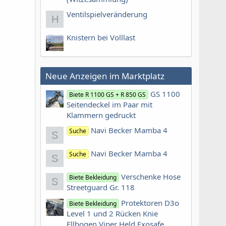
Ventilspielveränderung
H
Knistern bei Volllast
Neue Anzeigen im Marktplatz
GS 1100
Biete R 1100 GS + R 850 GS
Seitendeckel im Paar mit
Klammern gedruckt
Navi Becker Mamba 4
Suche
S
Navi Becker Mamba 4
Suche
S
Verschenke Hose
Biete Bekleidung
S
Streetguard Gr. 118
Protektoren D3o
Biete Bekleidung
Level 1 und 2 Rücken Knie
Ellbogen Viper Held Exosafe