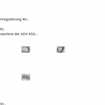
nregulierung 40,-
30,-
maschine der ADV 850,-
00,-