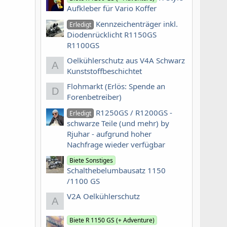
Aufkleber für Vario Koffer
Kennzeichenträger inkl.
Erledigt
Diodenrücklicht R1150GS
R1100GS
Oelkühlerschutz aus V4A Schwarz
A
Kunststoffbeschichtet
Flohmarkt (Erlös: Spende an
D
Forenbetreiber)
R1250GS / R1200GS -
Erledigt
schwarze Teile (und mehr) by
Rjuhar - aufgrund hoher
Nachfrage wieder verfügbar
Biete Sonstiges
Schalthebelumbausatz 1150
/1100 GS
V2A Oelkühlerschutz
A
Biete R 1150 GS (+ Adventure)