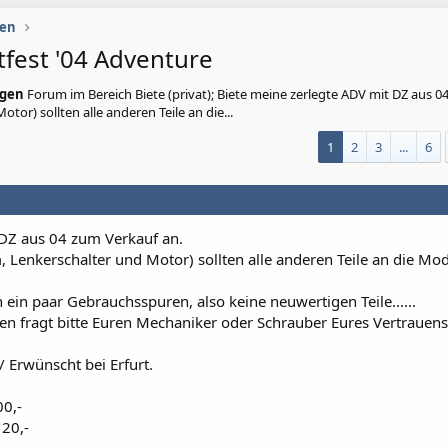
gen
tfest '04 Adventure
igen
Forum im Bereich Biete (privat); Biete meine zerlegte ADV mit DZ aus 0
or) sollten alle anderen Teile an die...
1
2
3
...
6
 DZ aus 04 zum Verkauf an.
 Lenkerschalter und Motor) sollten alle anderen Teile an die Mod
 ein paar Gebrauchsspuren, also keine neuwertigen Teile......
n fragt bitte Euren Mechaniker oder Schrauber Eures Vertrauens
 Erwünscht bei Erfurt.
00,-
 20,-