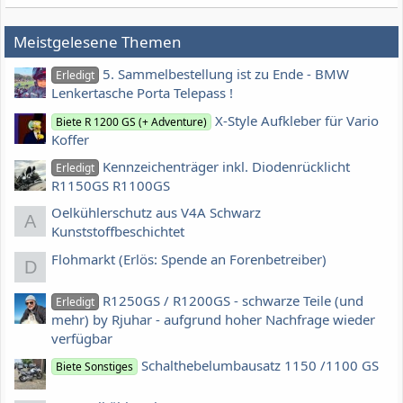
Meistgelesene Themen
5. Sammelbestellung ist zu Ende - BMW
Erledigt
Lenkertasche Porta Telepass !
X-Style Aufkleber für Vario
Biete R 1200 GS (+ Adventure)
Koffer
Kennzeichenträger inkl. Diodenrücklicht
Erledigt
R1150GS R1100GS
Oelkühlerschutz aus V4A Schwarz
A
Kunststoffbeschichtet
Flohmarkt (Erlös: Spende an Forenbetreiber)
D
R1250GS / R1200GS - schwarze Teile (und
Erledigt
mehr) by Rjuhar - aufgrund hoher Nachfrage wieder
verfügbar
Schalthebelumbausatz 1150 /1100 GS
Biete Sonstiges