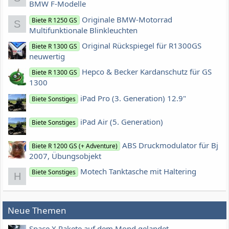
BMW F-Modelle
Originale BMW-Motorrad
Biete R 1250 GS
S
Multifunktionale Blinkleuchten
Original Rückspiegel für R1300GS
Biete R 1300 GS
neuwertig
Hepco & Becker Kardanschutz für GS
Biete R 1300 GS
1300
iPad Pro (3. Generation) 12.9"
Biete Sonstiges
iPad Air (5. Generation)
Biete Sonstiges
ABS Druckmodulator für Bj
Biete R 1200 GS (+ Adventure)
2007, Übungsobjekt
Motech Tanktasche mit Haltering
Biete Sonstiges
H
Neue Themen
Space X Rakete auf dem Mond gelandet