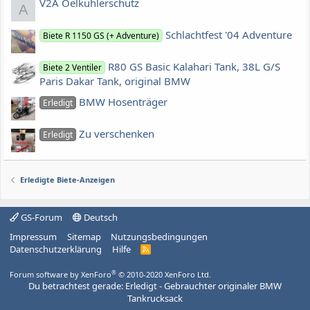
V2A Oelkühlerschutz
A
Schlachtfest '04 Adventure
Biete R 1150 GS (+ Adventure)
R80 GS Basic Kalahari Tank, 38L G/S
Biete 2 Ventiler
Paris Dakar Tank, original BMW
BMW Hosenträger
Erledigt
Zu verschenken
Erledigt
Erledigte Biete-Anzeigen
GS-Forum
Deutsch
Impressum
Sitemap
Nutzungsbedingungen
Datenschutzerklärung
Hilfe
R
S
S
®
Forum software by XenForo
© 2010-2020 XenForo Ltd.
Du betrachtest gerade: Erledigt - Gebrauchter originaler BMW
Tankrucksack