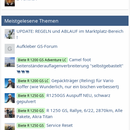
Meistgelesene Themen
UPDATE: REGELN und ABLAUF im Marktplatz-Bereich
!
Aufkleber GS-Forum
G
Camel foot
Biete R 1200 GS Adventure LC
Seitenständerauflagenverbreiterung "selbstgebastelt"
🐫🐫🐫
Gepäckträger (Reling) für Vario
Biete R 1200 GS LC
Koffer (wie Wunderlich, nur ein bischen verbessert)
R1250GS Auspuff NEU, schwarz
Biete R 1250 GS
gepulvert
R 1250 GS, Rallye, 6/22, 2870km, Alle
Biete R 1250 GS
Pakete, Akra Titan
Service Reset
Biete R 1250 GS