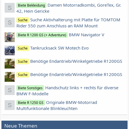
Damen Motorradkombi, GoreTex, Gr.
Biete Bekleidung
S
42, Hein Gericke
Suche Aktivhalterung mit Platte für TOMTOM
Suche
S
Rider 550 zum Anschluss an RAM Mount
BMW Navigator V
Biete R 1200 GS (+ Adventure)
Tankrucksack SW Motech Evo
Suche
Benötige Endantrieb/Winkelgetriebe R1200GS
Suche
Benötige Endantrieb/Winkelgetriebe R1200GS
Suche
Handschutz links + rechts für diverse
Biete Sonstiges
S
BMW F-Modelle
Originale BMW-Motorrad
Biete R 1250 GS
S
Multifunktionale Blinkleuchten
Neue Themen