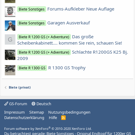
Forums-Aufkleber Neue Auflage
Biete Sonstiges
Garagen Ausverkauf
Biete Sonstiges
Das große
Biete R 1200 GS (+ Adventure)
G
Scheibenkabinett.... kommen Sie rein, schauen Sie!
Schlachte R1200GS K25 Bj.
Biete R 1200 GS (+ Adventure)
2009
R 1300 GS Trophy
Biete R 1300 GS
Biete (privat)
GS-Forum
Deutsch
Impressum
Sitemap
Nutzungsbedingungen
Datenschutzerklärung
Hilfe
R
S
S
®
Forum software by XenForo
© 2010-2020 XenForo Ltd.
Du betrachtest gerade: Biete Sonstiges - Original Endtopf für 1200er GS