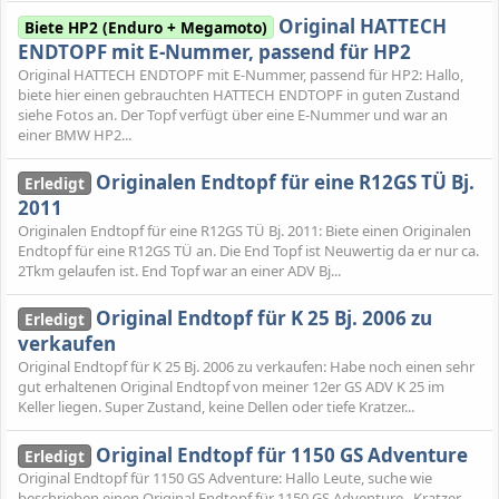
Original HATTECH
Biete HP2 (Enduro + Megamoto)
ENDTOPF mit E-Nummer, passend für HP2
Original HATTECH ENDTOPF mit E-Nummer, passend für HP2: Hallo,
biete hier einen gebrauchten HATTECH ENDTOPF in guten Zustand
siehe Fotos an. Der Topf verfügt über eine E-Nummer und war an
einer BMW HP2...
Originalen Endtopf für eine R12GS TÜ Bj.
Erledigt
2011
Originalen Endtopf für eine R12GS TÜ Bj. 2011: Biete einen Originalen
Endtopf für eine R12GS TÜ an. Die End Topf ist Neuwertig da er nur ca.
2Tkm gelaufen ist. End Topf war an einer ADV Bj...
Original Endtopf für K 25 Bj. 2006 zu
Erledigt
verkaufen
Original Endtopf für K 25 Bj. 2006 zu verkaufen: Habe noch einen sehr
gut erhaltenen Original Endtopf von meiner 12er GS ADV K 25 im
Keller liegen. Super Zustand, keine Dellen oder tiefe Kratzer...
Original Endtopf für 1150 GS Adventure
Erledigt
Original Endtopf für 1150 GS Adventure: Hallo Leute, suche wie
beschrieben einen Original Endtopf für 1150 GS Adventure . Kratzer