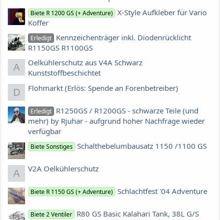
X-Style Aufkleber für Vario
Biete R 1200 GS (+ Adventure)
Koffer
Kennzeichenträger inkl. Diodenrücklicht
Erledigt
R1150GS R1100GS
Oelkühlerschutz aus V4A Schwarz
A
Kunststoffbeschichtet
Flohmarkt (Erlös: Spende an Forenbetreiber)
D
R1250GS / R1200GS - schwarze Teile (und
Erledigt
mehr) by Rjuhar - aufgrund hoher Nachfrage wieder
verfügbar
Schalthebelumbausatz 1150 /1100 GS
Biete Sonstiges
V2A Oelkühlerschutz
A
Schlachtfest '04 Adventure
Biete R 1150 GS (+ Adventure)
R80 GS Basic Kalahari Tank, 38L G/S
Biete 2 Ventiler