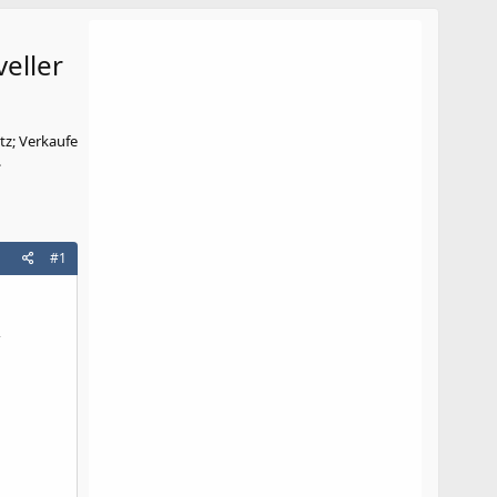
eller
tz; Verkaufe
.
#1
,