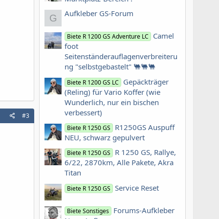
Aufkleber GS-Forum
G
Camel
Biete R 1200 GS Adventure LC
foot
Seitenständerauflagenverbreiteru
ng "selbstgebastelt" 🐫🐫🐫
Gepäckträger
Biete R 1200 GS LC
(Reling) für Vario Koffer (wie
Wunderlich, nur ein bischen
verbessert)
#3
R1250GS Auspuff
Biete R 1250 GS
NEU, schwarz gepulvert
R 1250 GS, Rallye,
Biete R 1250 GS
6/22, 2870km, Alle Pakete, Akra
Titan
Service Reset
Biete R 1250 GS
Forums-Aufkleber
Biete Sonstiges