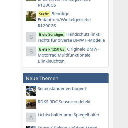
R1200GS
Benötige
Suche
Endantrieb/Winkelgetriebe
R1200GS
Handschutz links +
Biete Sonstiges
S
rechts für diverse BMW F-Modelle
Originale BMW-
Biete R 1250 GS
S
Motorrad Multifunktionale
Blinkleuchten
Neue Themen
Seitenständer verbogen?
RDKS RDC Sensoren defekt
Lichtschalter amn Spiegelhalter
A
Space X Rakete auf dem Mond