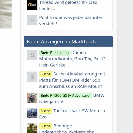
Thread wird geloescht - Ciao
Leute ...
Politik oder was jeder darunter
H
versteht!
Neue Anzeigen im Marktplatz
Damen
Biete Bekleidung
S
Motorradkombi, GoreTex, Gr. 42,
Hein Gericke
Suche Aktivhalterung mit
Suche
S
Platte für TOMTOM Rider 550
zum Anschluss an RAM Mount
BMW
Biete R 1200 GS (+ Adventure)
Navigator V
Tankrucksack SW Motech
Suche
Evo
Benötige
Suche
Endantrieb/Winkelgetriebe