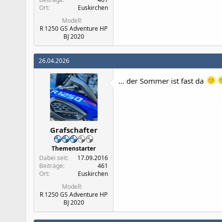
Ort
Euskirchen
Modell
R 1250 GS Adventure HP
BJ 2020
26.04.2026
… der Sommer ist fast da
Grafschafter
Themenstarter
Dabei seit
17.09.2016
Beiträge
461
Ort
Euskirchen
Modell
R 1250 GS Adventure HP
BJ 2020