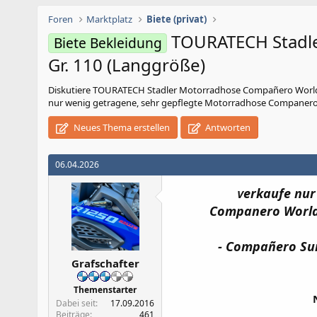
Foren
Marktplatz
Biete (privat)
TOURATECH Stadle
Biete Bekleidung
Gr. 110 (Langgröße)
Diskutiere
TOURATECH Stadler Motorradhose Compañero World T
nur wenig getragene, sehr gepflegte Motorradhose Companero Wor
Neues Thema erstellen
Antworten
06.04.2026
erkaufe nur
V
Companero World T
- Compañero Sum
Grafschafter
Themenstarter
Dabei seit
17.09.2016
Beiträge
461