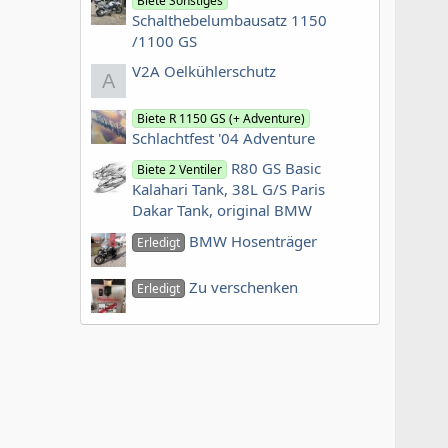
Biete Sonstiges
Schalthebelumbausatz 1150
/1100 GS
V2A Oelkühlerschutz
A
Biete R 1150 GS (+ Adventure)
Schlachtfest '04 Adventure
R80 GS Basic
Biete 2 Ventiler
Kalahari Tank, 38L G/S Paris
Dakar Tank, original BMW
BMW Hosenträger
Erledigt
Zu verschenken
Erledigt