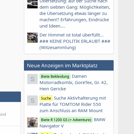
Übersetzung: auf der Suche nach
dem siebten Gang: Möglichkeiten,
die Übersetzung etwas länger zu
machen!? Erfahrungen, Eindrücke
und Ideen....
Der Himmel ist total überfüllt...
### KEINE POLITIK ERLAUBT ###
(Witzesammlung)
Neue Anzeigen im Marktplatz
Damen
Biete Bekleidung
S
Motorradkombi, GoreTex, Gr. 42,
Hein Gericke
Suche Aktivhalterung mit
Suche
S
Platte für TOMTOM Rider 550
zum Anschluss an RAM Mount
sind
BMW
Biete R 1200 GS (+ Adventure)
Navigator V