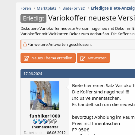
Foren
Marktplatz
Biete (privat)
Erledigte Biete-Anzei
Variokoffer neueste Vers
Erledigt
Diskutiere
Variokoffer neueste Version nagelneu mit Dekor
im
E
Variokoffer mit Weltkarten Dekor zum Verkauf an. Die Koffer sind
Für weitere Antworten geschlossen.
Neues Thema erstellen
Antworten
17.06.2024
Biete hier einen Satz Varioko
Die Koffer sind nagelneu!!!!!
Inclusive Innentaschen.
Es handelt sich um die neueste
funbiker1000
bevorzugt Abholung im Raum 
Preis incl Innentaschen
Themenstarter
FP 950€
Dabei seit
06.06.2012