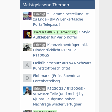
Meistgelesene Themen
5. Sammelbestellung ist
Erledigt
zu Ende - BMW Lenkertasche
Porta Telepass !
X-Style
Biete R 1200 GS (+ Adventure)
Aufkleber für Vario Koffer
Kennzeichenträger inkl.
Erledigt
Diodenrücklicht R1150GS
R1100GS
Oelkühlerschutz aus V4A Schwarz
A
Kunststoffbeschichtet
Flohmarkt (Erlös: Spende an
D
Forenbetreiber)
R1250GS / R1200GS -
Erledigt
schwarze Teile (und mehr) by
Rjuhar - aufgrund hoher
Nachfrage wieder verfügbar