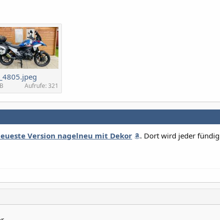
_4805.jpeg
MB
Aufrufe: 321
neueste Version nagelneu mit Dekor
. Dort wird jeder fündig
or