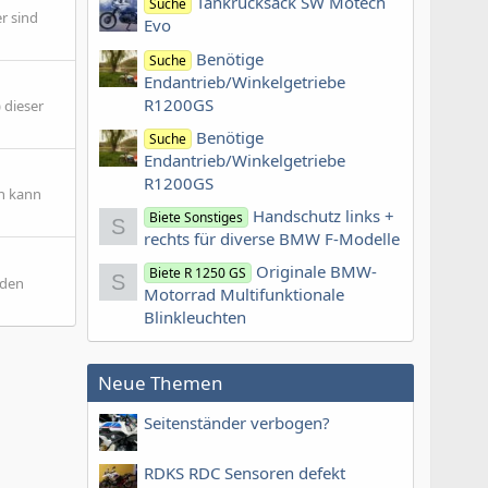
Tankrucksack SW Motech
Suche
er sind
Evo
Benötige
Suche
Endantrieb/Winkelgetriebe
R1200GS
 dieser
Benötige
Suche
Endantrieb/Winkelgetriebe
R1200GS
ch kann
Handschutz links +
Biete Sonstiges
S
rechts für diverse BMW F-Modelle
Originale BMW-
Biete R 1250 GS
S
nden
Motorrad Multifunktionale
Blinkleuchten
Neue Themen
Seitenständer verbogen?
RDKS RDC Sensoren defekt