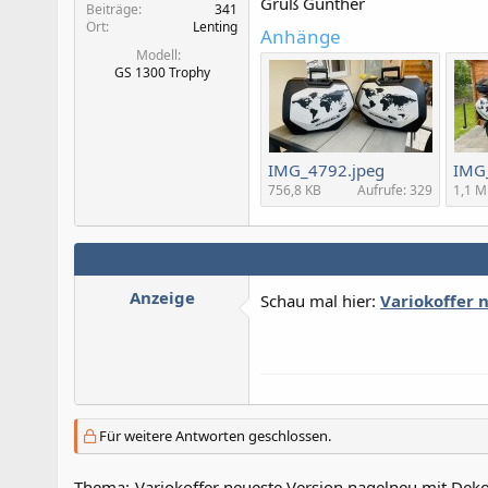
Gruß Günther
Beiträge
341
Ort
Lenting
Anhänge
Modell
GS 1300 Trophy
IMG_4792.jpeg
IMG
756,8 KB
Aufrufe: 329
1,1 
Anzeige
Schau mal hier:
Variokoffer 
Für weitere Antworten geschlossen.
Thema:
Variokoffer neueste Version nagelneu mit Dek