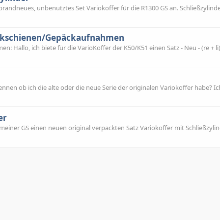
in brandneues, unbenutztes Set Variokoffer für die R1300 GS an. Schließzylind
päckschienen/Gepäckaufnahmen
Hallo, ich biete für die VarioKoffer der K50/K51 einen Satz - Neu - (re + li)
ennen ob ich die alte oder die neue Serie der originalen Variokoffer habe? I
er
 meiner GS einen neuen original verpackten Satz Variokoffer mit Schließzyli