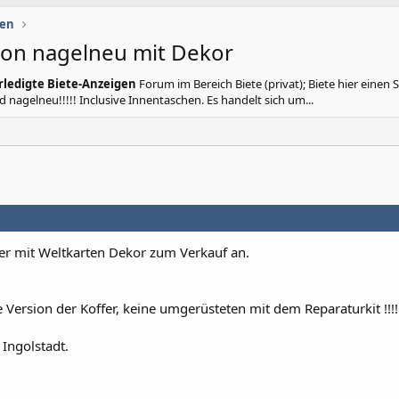
gen
ion nagelneu mit Dekor
rledigte Biete-Anzeigen
Forum im Bereich Biete (privat); Biete hier einen 
 nagelneu!!!!! Inclusive Innentaschen. Es handelt sich um...
ffer mit Weltkarten Dekor zum Verkauf an.
 Version der Koffer, keine umgerüsteten mit dem Reparaturkit !!!!
Ingolstadt.