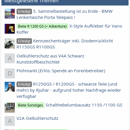
Meistgelesene Themen
5. Sammelbestellung ist zu Ende - BMW
Erledigt
Lenkertasche Porta Telepass !
X-Style Aufkleber für Vario
Biete R 1200 GS (+ Adventure)
Koffer
Kennzeichenträger inkl. Diodenrücklicht
Erledigt
R1150GS R1100GS
Oelkühlerschutz aus V4A Schwarz
A
Kunststoffbeschichtet
Flohmarkt (Erlös: Spende an Forenbetreiber)
D
R1250GS / R1200GS - schwarze Teile (und
Erledigt
mehr) by Rjuhar - aufgrund hoher Nachfrage wieder
verfügbar
Schalthebelumbausatz 1150 /1100 GS
Biete Sonstiges
V2A Oelkühlerschutz
A