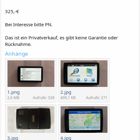
325,-€
Bei Interesse bitte PN.
Das ist ein Privatverkauf, es gibt keine Garantie oder
Rücknahme.
Anhänge
1.png
2.jpg
2,6 MB
Aufrufe: 328
409,1 KB
Aufrufe: 271
3.jpg
4.jpg