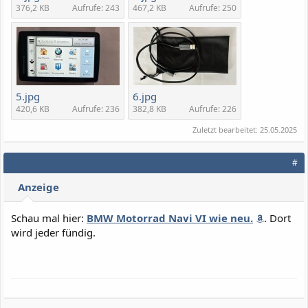
376,2 KB
Aufrufe: 243
467,2 KB
Aufrufe: 250
5.jpg
6.jpg
420,6 KB
Aufrufe: 236
382,8 KB
Aufrufe: 226
Zuletzt bearbeitet:
25.05.2025
#
Anzeige
Schau mal hier:
BMW Motorrad Navi VI wie neu.
. Dort
wird jeder fündig.