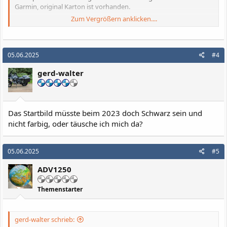
Garmin, original Karton ist vorhanden.
Zum Vergrößern anklicken....
319,-€
Bei Interesse bitte PN.
05.06.2025
#4
Das ist ein Privatverkauf, es gibt keine Garantie oder Rücknahme.
gerd-walter
Das Startbild müsste beim 2023 doch Schwarz sein und
nicht farbig, oder täusche ich mich da?
05.06.2025
#5
ADV1250
Themenstarter
gerd-walter schrieb: