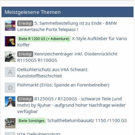
Meistgelesene Themen
5. Sammelbestellung ist zu Ende - BMW
Erledigt
Lenkertasche Porta Telepass !
X-Style Aufkleber für Vario
Biete R 1200 GS (+ Adventure)
Koffer
Kennzeichenträger inkl. Diodenrücklicht
Erledigt
R1150GS R1100GS
Oelkühlerschutz aus V4A Schwarz
A
Kunststoffbeschichtet
Flohmarkt (Erlös: Spende an Forenbetreiber)
D
R1250GS / R1200GS - schwarze Teile (und
Erledigt
mehr) by Rjuhar - aufgrund hoher Nachfrage wieder
verfügbar
Schalthebelumbausatz 1150 /1100 GS
Biete Sonstiges
V2A Oelkühlerschutz