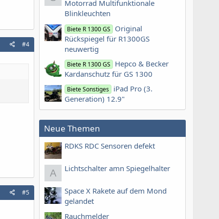
Motorrad Multifunktionale
Blinkleuchten
Original
Biete R 1300 GS
Rückspiegel für R1300GS
#4
neuwertig
Hepco & Becker
Biete R 1300 GS
Kardanschutz für GS 1300
iPad Pro (3.
Biete Sonstiges
Generation) 12.9"
Neue Themen
RDKS RDC Sensoren defekt
Lichtschalter amn Spiegelhalter
A
Space X Rakete auf dem Mond
#5
gelandet
Rauchmelder