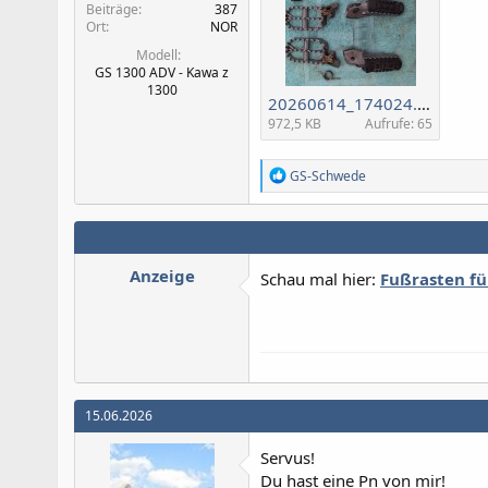
Beiträge
387
Ort
NOR
Modell
GS 1300 ADV - Kawa z
1300
20260614_174024.jpg
972,5 KB
Aufrufe: 65
R
GS-Schwede
e
a
k
t
i
Anzeige
Schau mal hier:
Fußrasten fü
o
n
e
n
:
15.06.2026
Servus!
Du hast eine Pn von mir!