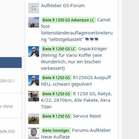
Aufkleber GS-Forum
G
Camel
Biete R 1200 GS Adventure LC
foot
Seitenständerauflagenverbreiteru
ng "selbstgebastelt" 🐫🐫🐫
Gepäckträger
Biete R 1200 GS LC
(Reling) für Vario Koffer (wie
Wunderlich, nur ein bischen
verbessert)
R1250GS Auspuff
Biete R 1250 GS
200 GS /
NEU, schwarz gepulvert
R 1250 GS, Rallye,
Biete R 1250 GS
6/22, 2870km, Alle Pakete, Akra
r diese
Titan
Service Reset
Biete R 1250 GS
Forums-Aufkleber
Biete Sonstiges
elle K50
Neue Auflage