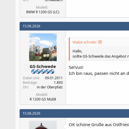
Modell
BMW R 1200 GS (LC)
15.06.2026
Walze schrieb:
Hallo,
sollte GS-Schwede das Angebot n
GS-Schwede
Servus!
Ich bin raus, passen nicht an d
Dabei seit
09.01.2011
Beiträge
1.893
Ort
in der Oberpfalz
Modell
R 1200 GS Mü08
15.06.2026
OK schöne Grüße aus Ostfries