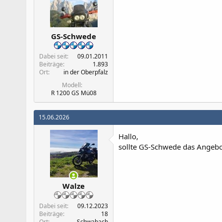
GS-Schwede
Dabei seit
09.01.2011
Beiträge
1.893
Ort
in der Oberpfalz
Modell
R 1200 GS Mü08
15.06.2026
Hallo,
sollte GS-Schwede das Angebot
Walze
Dabei seit
09.12.2023
Beiträge
18
Ort
Schwabach