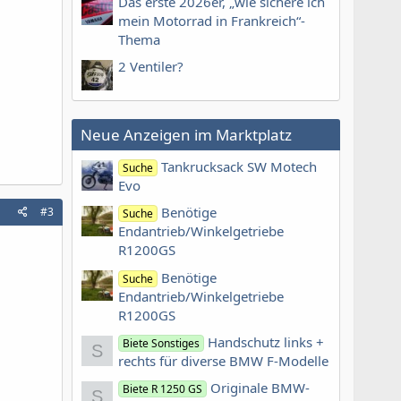
Das erste 2026er, „wie sichere ich
mein Motorrad in Frankreich“-
Thema
2 Ventiler?
Neue Anzeigen im Marktplatz
Tankrucksack SW Motech
Suche
Evo
Benötige
#3
Suche
Endantrieb/Winkelgetriebe
R1200GS
Benötige
Suche
Endantrieb/Winkelgetriebe
R1200GS
Handschutz links +
Biete Sonstiges
S
rechts für diverse BMW F-Modelle
Originale BMW-
Biete R 1250 GS
S