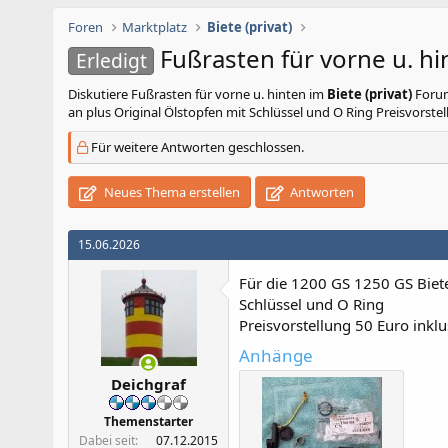
Foren
Marktplatz
Biete (privat)
Fußrasten für vorne u. hi
Erledigt
Diskutiere
Fußrasten für vorne u. hinten
im
Biete (privat)
Forum
an plus Original Ölstopfen mit Schlüssel und O Ring Preisvorstel
Für weitere Antworten geschlossen.
Neues Thema erstellen
Antworten
15.06.2026
Für die 1200 GS 1250 GS Biete
Schlüssel und O Ring
Preisvorstellung 50 Euro inkl
Anhänge
Deichgraf
Themenstarter
Dabei seit
07.12.2015