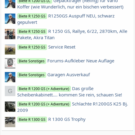
Gepäckträger (Reling) für Vario
Biete R 1200 GS LC
Koffer (wie Wunderlich, nur ein bischen verbessert)
R1250GS Auspuff NEU, schwarz
Biete R 1250 GS
gepulvert
R 1250 GS, Rallye, 6/22, 2870km, Alle
Biete R 1250 GS
Pakete, Akra Titan
Service Reset
Biete R 1250 GS
Forums-Aufkleber Neue Auflage
Biete Sonstiges
Garagen Ausverkauf
Biete Sonstiges
Das große
Biete R 1200 GS (+ Adventure)
G
Scheibenkabinett.... kommen Sie rein, schauen Sie!
Schlachte R1200GS K25 Bj.
Biete R 1200 GS (+ Adventure)
2009
R 1300 GS Trophy
Biete R 1300 GS