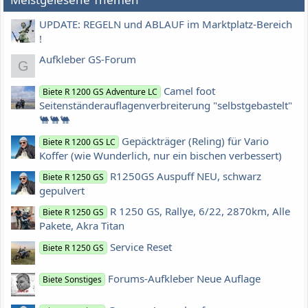
UPDATE: REGELN und ABLAUF im Marktplatz-Bereich
!
Aufkleber GS-Forum
G
Camel foot
Biete R 1200 GS Adventure LC
Seitenständerauflagenverbreiterung "selbstgebastelt"
🐫🐫🐫
Gepäckträger (Reling) für Vario
Biete R 1200 GS LC
Koffer (wie Wunderlich, nur ein bischen verbessert)
R1250GS Auspuff NEU, schwarz
Biete R 1250 GS
gepulvert
R 1250 GS, Rallye, 6/22, 2870km, Alle
Biete R 1250 GS
Pakete, Akra Titan
Service Reset
Biete R 1250 GS
Forums-Aufkleber Neue Auflage
Biete Sonstiges