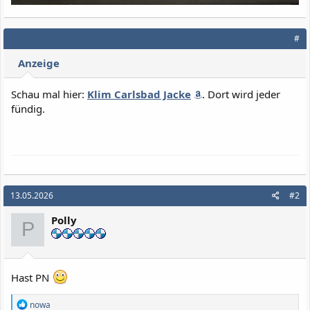
#
Anzeige
Schau mal hier:
Klim Carlsbad Jacke
. Dort wird jeder
fündig.
13.05.2026
#2
Polly
P
Hast PN
R
nowa