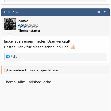
e
a
k
13.05.2026
#3
t
i
nowa
o
n
e
Themenstarter
n
:
Jacke ist an einem netten User verkauft.
Besten Dank für diesen schnellen Deal
R
Polly
e
a
k
Für weitere Antworten geschlossen.
t
i
o
Thema:
Klim Carlsbad Jacke
n
e
n
: