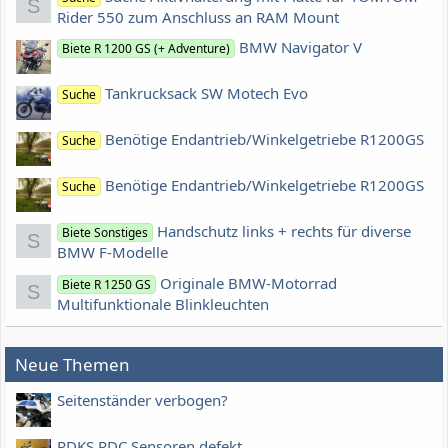
S
Rider 550 zum Anschluss an RAM Mount
BMW Navigator V
Biete R 1200 GS (+ Adventure)
Tankrucksack SW Motech Evo
Suche
Benötige Endantrieb/Winkelgetriebe R1200GS
Suche
Benötige Endantrieb/Winkelgetriebe R1200GS
Suche
Handschutz links + rechts für diverse
Biete Sonstiges
S
BMW F-Modelle
Originale BMW-Motorrad
Biete R 1250 GS
S
Multifunktionale Blinkleuchten
Neue Themen
Seitenständer verbogen?
RDKS RDC Sensoren defekt