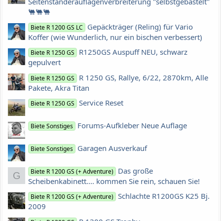
Seitenständerauflagenverbreiterung "selbstgebastelt"
🐫🐫🐫
Gepäckträger (Reling) für Vario
Biete R 1200 GS LC
Koffer (wie Wunderlich, nur ein bischen verbessert)
R1250GS Auspuff NEU, schwarz
Biete R 1250 GS
gepulvert
R 1250 GS, Rallye, 6/22, 2870km, Alle
Biete R 1250 GS
Pakete, Akra Titan
Service Reset
Biete R 1250 GS
Forums-Aufkleber Neue Auflage
Biete Sonstiges
Garagen Ausverkauf
Biete Sonstiges
Das große
Biete R 1200 GS (+ Adventure)
G
Scheibenkabinett.... kommen Sie rein, schauen Sie!
Schlachte R1200GS K25 Bj.
Biete R 1200 GS (+ Adventure)
2009