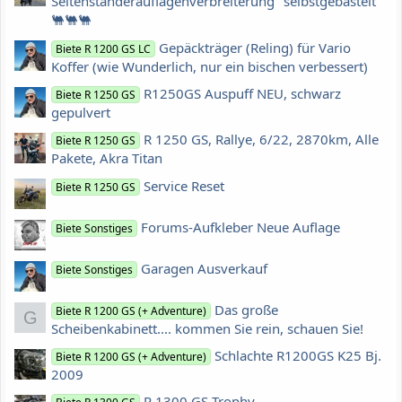
Seitenständerauflagenverbreiterung "selbstgebastelt"
🐫🐫🐫
Gepäckträger (Reling) für Vario
Biete R 1200 GS LC
Koffer (wie Wunderlich, nur ein bischen verbessert)
R1250GS Auspuff NEU, schwarz
Biete R 1250 GS
gepulvert
R 1250 GS, Rallye, 6/22, 2870km, Alle
Biete R 1250 GS
Pakete, Akra Titan
Service Reset
Biete R 1250 GS
Forums-Aufkleber Neue Auflage
Biete Sonstiges
Garagen Ausverkauf
Biete Sonstiges
Das große
Biete R 1200 GS (+ Adventure)
G
Scheibenkabinett.... kommen Sie rein, schauen Sie!
Schlachte R1200GS K25 Bj.
Biete R 1200 GS (+ Adventure)
2009
R 1300 GS Trophy