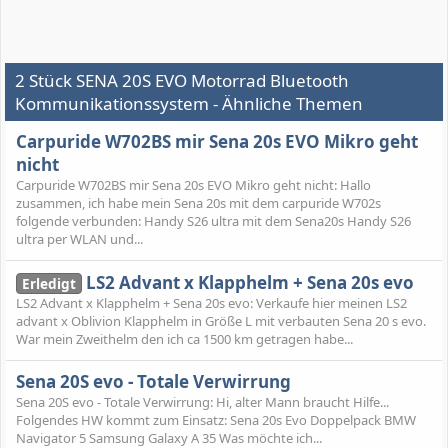
2 Stück SENA 20S EVO Motorrad Bluetooth
Kommunikationssystem - Ähnliche Themen
Carpuride W702BS mir Sena 20s EVO Mikro geht
nicht
Carpuride W702BS mir Sena 20s EVO Mikro geht nicht: Hallo
zusammen, ich habe mein Sena 20s mit dem carpuride W702s
folgende verbunden: Handy S26 ultra mit dem Sena20s Handy S26
ultra per WLAN und...
LS2 Advant x Klapphelm + Sena 20s evo
Erledigt
LS2 Advant x Klapphelm + Sena 20s evo: Verkaufe hier meinen LS2
advant x Oblivion Klapphelm in Größe L mit verbauten Sena 20 s evo.
War mein Zweithelm den ich ca 1500 km getragen habe...
Sena 20S evo - Totale Verwirrung
Sena 20S evo - Totale Verwirrung: Hi, alter Mann braucht Hilfe...
Folgendes HW kommt zum Einsatz: Sena 20s Evo Doppelpack BMW
Navigator 5 Samsung Galaxy A 35 Was möchte ich...